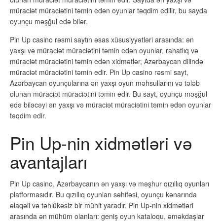
müraciət müraciətini təmin edən oyunlar təqdim edilir, bu sayda
oyunçu məşğul edə bilər.
Pin Up casino rəsmi saytın əsas xüsusiyyətləri arasında: ən
yaxşı və müraciət müraciətini təmin edən oyunlar, rahatlıq və
müraciət müraciətini təmin edən xidmətlər, Azərbaycan dilində
müraciət müraciətini təmin edir. Pin Up casino rəsmi sayt,
Azərbaycan oyunçularına ən yaxşı oyun məhsullarını və tələb
olunan müraciət müraciətini təmin edir. Bu sayt, oyunçu məşğul
edə biləcəyi ən yaxşı və müraciət müraciətini təmin edən oyunlar
təqdim edir.
Pin Up-nin xidmətləri və
avantajları
Pin Up casino, Azərbaycanın ən yaxşı və məşhur qızıllıq oyunları
platformasıdır. Bu qızıllıq oyunları səhifəsi, oyunçu kənarında
əlaqəli və təhlükəsiz bir mühit yaradır. Pin Up-nin xidmətləri
arasında ən mühüm olanları: geniş oyun kataloqu, əməkdaşlar