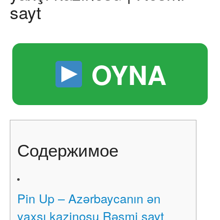
sayt
OYNA
Содержимое
Pin Up – Azərbaycanın ən
yaxşı kazinosu Rəsmi sayt