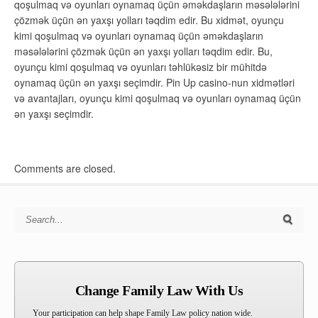
qoşulmaq və oyunları oynamaq üçün əməkdaşların məsələlərini
çözmək üçün ən yaxşı yolları təqdim edir. Bu xidmət, oyunçu
kimi qoşulmaq və oyunları oynamaq üçün əməkdaşların
məsələlərini çözmək üçün ən yaxşı yolları təqdim edir. Bu,
oyunçu kimi qoşulmaq və oyunları təhlükəsiz bir mühitdə
oynamaq üçün ən yaxşı seçimdir. Pin Up casino-nun xidmətləri
və avantajları, oyunçu kimi qoşulmaq və oyunları oynamaq üçün
ən yaxşı seçimdir.
Comments are closed.
Search for:
Change Family Law With Us
Your participation can help shape Family Law policy nation wide.