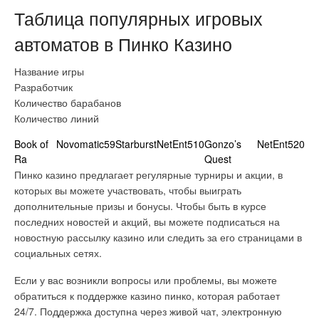
Таблица популярных игровых
автоматов в Пинко Казино
Название игры
Разработчик
Количество барабанов
Количество линий
Book of
Novomatic
5
9
Starburst
NetEnt
5
10
Gonzo’s
NetEnt
5
20
Ra
Quest
Пинко казино предлагает регулярные турниры и акции, в
которых вы можете участвовать, чтобы выиграть
дополнительные призы и бонусы. Чтобы быть в курсе
последних новостей и акций, вы можете подписаться на
новостную рассылку казино или следить за его страницами в
социальных сетях.
Если у вас возникли вопросы или проблемы, вы можете
обратиться к поддержке казино пинко, которая работает
24/7. Поддержка доступна через живой чат, электронную