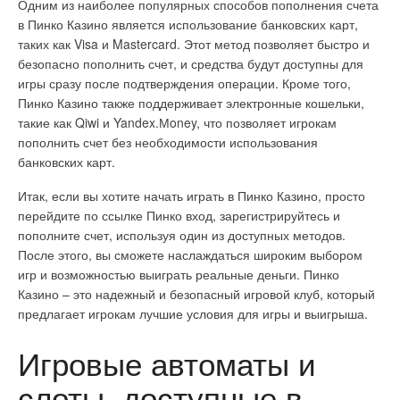
Одним из наиболее популярных способов пополнения счета
в Пинко Казино является использование банковских карт,
таких как Visa и Mastercard. Этот метод позволяет быстро и
безопасно пополнить счет, и средства будут доступны для
игры сразу после подтверждения операции. Кроме того,
Пинко Казино также поддерживает электронные кошельки,
такие как Qiwi и Yandex.Мoney, что позволяет игрокам
пополнить счет без необходимости использования
банковских карт.
Итак, если вы хотите начать играть в Пинко Казино, просто
перейдите по ссылке Пинко вход, зарегистрируйтесь и
пополните счет, используя один из доступных методов.
После этого, вы сможете наслаждаться широким выбором
игр и возможностью выиграть реальные деньги. Пинко
Казино – это надежный и безопасный игровой клуб, который
предлагает игрокам лучшие условия для игры и выигрыша.
Игровые автоматы и
слоты, доступные в