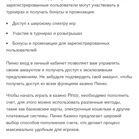
зарегистрированные пользователи могут участвовать в
турнирах и получать бонусы и промоакции.
Доступ к широкому спектру игр
Участие в турнирах и розыгрышах
Бонусы и промоакции для зарегистрированных
пользователей
Пинко вход в личный кабинет позволяет вам управлять
своим аккаунтом и получать доступ к эксклюзивным
предложениям. Не забудьте подтвердить свой аккаунт, чтобы
получить доступ ко всем функциям казино Пинко.
Чтобы начать играть в казино Pinco, необходимо пополнить
счет, для этого можно использовать различные методы,
такие как банковские карты, электронные кошельки и другие
платежные системы. Пинко Казино предлагает широкий
выбор способов пополнения счета, что делает процесс
максимально удобным для игроков.