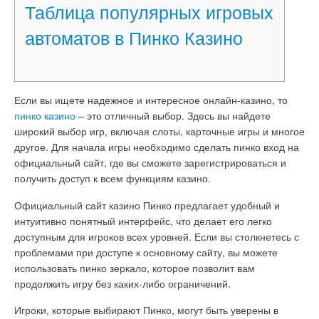
Таблица популярных игровых
автоматов в Пинко Казино
Если вы ищете надежное и интересное онлайн-казино, то
пинко казино
– это отличный выбор. Здесь вы найдете
широкий выбор игр, включая слоты, карточные игры и многое
другое. Для начала игры необходимо сделать пинко вход на
официальный сайт, где вы сможете зарегистрироваться и
получить доступ к всем функциям казино.
Официальный сайт казино Пинко предлагает удобный и
интуитивно понятный интерфейс, что делает его легко
доступным для игроков всех уровней. Если вы столкнетесь с
проблемами при доступе к основному сайту, вы можете
использовать пинко зеркало, которое позволит вам
продолжить игру без каких-либо ограничений.
Игроки, которые выбирают Пинко, могут быть уверены в