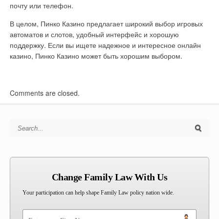
почту или телефон.
В целом, Пинко Казино предлагает широкий выбор игровых
автоматов и слотов, удобный интерфейс и хорошую
поддержку. Если вы ищете надежное и интересное онлайн
казино, Пинко Казино может быть хорошим выбором.
Comments are closed.
Search for:
Change Family Law With Us
Your participation can help shape Family Law policy nation wide.