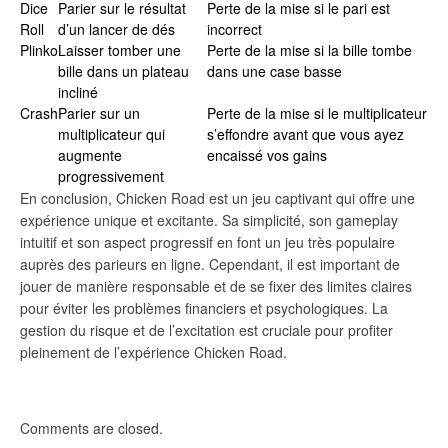
Dice
Parier sur le résultat
Perte de la mise si le pari est
Roll
d’un lancer de dés
incorrect
Plinko
Laisser tomber une
Perte de la mise si la bille tombe
bille dans un plateau
dans une case basse
incliné
Crash
Parier sur un
Perte de la mise si le multiplicateur
multiplicateur qui
s’effondre avant que vous ayez
augmente
encaissé vos gains
progressivement
En conclusion, Chicken Road est un jeu captivant qui offre une
expérience unique et excitante. Sa simplicité, son gameplay
intuitif et son aspect progressif en font un jeu très populaire
auprès des parieurs en ligne. Cependant, il est important de
jouer de manière responsable et de se fixer des limites claires
pour éviter les problèmes financiers et psychologiques. La
gestion du risque et de l’excitation est cruciale pour profiter
pleinement de l’expérience Chicken Road.
Comments are closed.