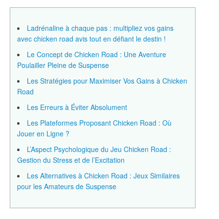
Ladrénaline à chaque pas : multipliez vos gains
avec chicken road avis tout en défiant le destin !
Le Concept de Chicken Road : Une Aventure
Poulailler Pleine de Suspense
Les Stratégies pour Maximiser Vos Gains à Chicken
Road
Les Erreurs à Éviter Absolument
Les Plateformes Proposant Chicken Road : Où
Jouer en Ligne ?
L’Aspect Psychologique du Jeu Chicken Road :
Gestion du Stress et de l’Excitation
Les Alternatives à Chicken Road : Jeux Similaires
pour les Amateurs de Suspense