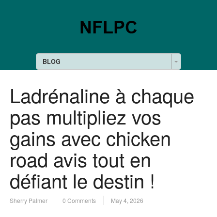
BLOG
Ladrénaline à chaque
pas multipliez vos
gains avec chicken
road avis tout en
défiant le destin !
Sherry Palmer
0 Comments
May 4, 2026