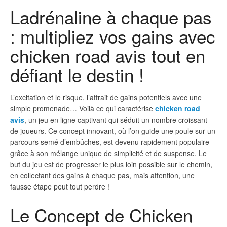
Ladrénaline à chaque pas
: multipliez vos gains avec
chicken road avis tout en
défiant le destin !
L’excitation et le risque, l’attrait de gains potentiels avec une
simple promenade… Voilà ce qui caractérise
chicken road
avis
, un jeu en ligne captivant qui séduit un nombre croissant
de joueurs. Ce concept innovant, où l’on guide une poule sur un
parcours semé d’embûches, est devenu rapidement populaire
grâce à son mélange unique de simplicité et de suspense. Le
but du jeu est de progresser le plus loin possible sur le chemin,
en collectant des gains à chaque pas, mais attention, une
fausse étape peut tout perdre !
Le Concept de Chicken