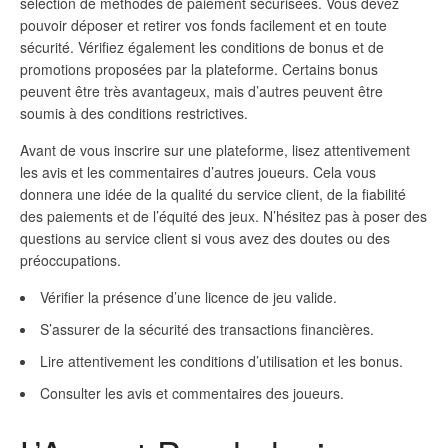
sélection de méthodes de paiement sécurisées. Vous devez
pouvoir déposer et retirer vos fonds facilement et en toute
sécurité. Vérifiez également les conditions de bonus et de
promotions proposées par la plateforme. Certains bonus
peuvent être très avantageux, mais d’autres peuvent être
soumis à des conditions restrictives.
Avant de vous inscrire sur une plateforme, lisez attentivement
les avis et les commentaires d’autres joueurs. Cela vous
donnera une idée de la qualité du service client, de la fiabilité
des paiements et de l’équité des jeux. N’hésitez pas à poser des
questions au service client si vous avez des doutes ou des
préoccupations.
Vérifier la présence d’une licence de jeu valide.
S’assurer de la sécurité des transactions financières.
Lire attentivement les conditions d’utilisation et les bonus.
Consulter les avis et commentaires des joueurs.