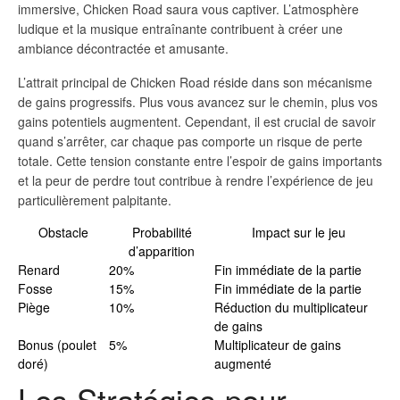
immersive, Chicken Road saura vous captiver. L’atmosphère
ludique et la musique entraînante contribuent à créer une
ambiance décontractée et amusante.
L’attrait principal de Chicken Road réside dans son mécanisme
de gains progressifs. Plus vous avancez sur le chemin, plus vos
gains potentiels augmentent. Cependant, il est crucial de savoir
quand s’arrêter, car chaque pas comporte un risque de perte
totale. Cette tension constante entre l’espoir de gains importants
et la peur de perdre tout contribue à rendre l’expérience de jeu
particulièrement palpitante.
Obstacle
Probabilité
Impact sur le jeu
d’apparition
Renard
20%
Fin immédiate de la partie
Fosse
15%
Fin immédiate de la partie
Piège
10%
Réduction du multiplicateur
de gains
Bonus (poulet
5%
Multiplicateur de gains
doré)
augmenté
Les Stratégies pour