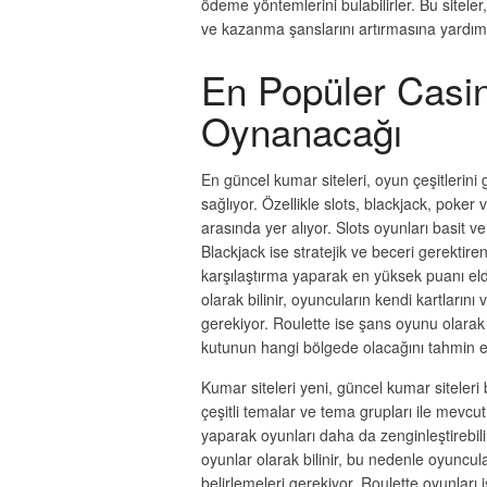
ödeme yöntemlerini bulabilirler. Bu sitele
ve kazanma şanslarını artırmasına yardımc
En Popüler Casin
Oynanacağı
En güncel kumar siteleri, oyun çeşitlerini 
sağlıyor. Özellikle slots, blackjack, poker
arasında yer alıyor. Slots oyunları basit ve
Blackjack ise stratejik ve beceri gerektiren
karşılaştırma yaparak en yüksek puanı elde
olarak bilinir, oyuncuların kendi kartların
gerekiyor. Roulette ise şans oyunu olarak 
kutunun hangi bölgede olacağını tahmin et
Kumar siteleri yeni, güncel kumar siteleri 
çeşitli temalar ve tema grupları ile mevcut
yaparak oyunları daha da zenginleştirebilir
oyunlar olarak bilinir, bu nedenle oyuncular
belirlemeleri gerekiyor. Roulette oyunları is