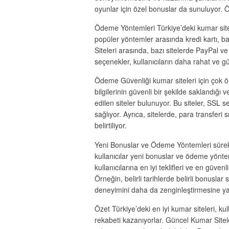
oyunlar için özel bonuslar da sunuluyor. Ör
Ödeme Yöntemleri Türkiye’deki kumar sitele
popüler yöntemler arasında kredi kartı, 
Siteleri arasında, bazı sitelerde PayPal v
seçenekler, kullanıcıların daha rahat ve 
Ödeme Güvenliği kumar siteleri için çok ön
bilgilerinin güvenli bir şekilde saklandığı v
edilen siteler bulunuyor. Bu siteler, SSL ser
sağlıyor. Ayrıca, sitelerde, para transferi 
belirtiliyor.
Yeni Bonuslar ve Ödeme Yöntemleri sürekli
kullanıcılar yeni bonuslar ve ödeme yönteml
kullanıcılarına en iyi teklifleri ve en güv
Örneğin, belirli tarihlerde belirli bonuslar 
deneyimini daha da zenginleştirmesine ya
Özet Türkiye’deki en iyi kumar siteleri, k
rekabeti kazanıyorlar. Güncel Kumar Siteleri