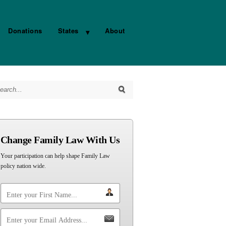
Donations
States
About
arch for:
Change Family Law With Us
Your participation can help shape Family Law
policy nation wide.