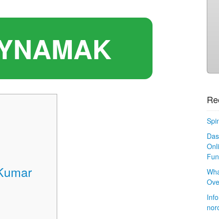
YNAMAK
Re
Spi
Das
Onl
Fun
 Kumar
Wha
Ove
Inf
noro