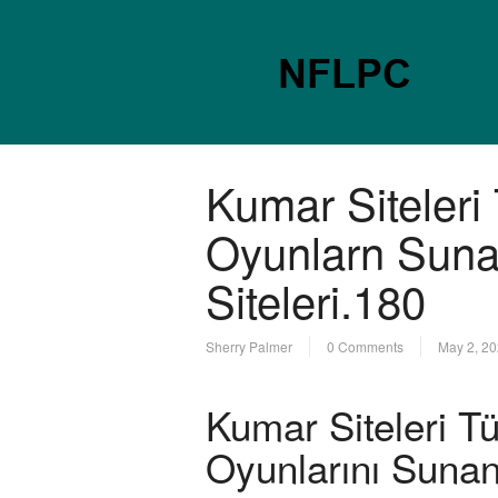
Kumar Siteleri 
Oyunlarn Suna
Siteleri.180
Sherry Palmer
0 Comments
May 2, 2
Kumar Siteleri Tü
Oyunlarını Sunan