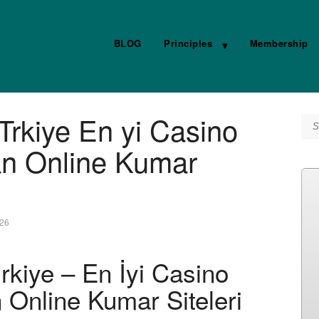
BLOG
Principles
Membership
Trkiye En yi Casino
Se
n Online Kumar
026
rkiye – En İyi Casino
 Online Kumar Siteleri