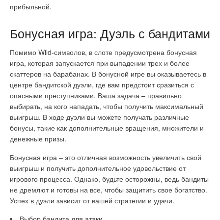
прибыльной.
Бонусная игра: Дуэль с бандитами
Помимо Wild-символов, в слоте предусмотрена бонусная
игра, которая запускается при выпадении трех и более
скаттеров на барабанах. В бонусной игре вы оказываетесь в
центре бандитской дуэли, где вам предстоит сразиться с
опасными преступниками. Ваша задача – правильно
выбирать, на кого нападать, чтобы получить максимальный
выигрыш. В ходе дуэли вы можете получать различные
бонусы, такие как дополнительные вращения, множители и
денежные призы.
Бонусная игра – это отличная возможность увеличить свой
выигрыш и получить дополнительное удовольствие от
игрового процесса. Однако, будьте осторожны, ведь бандиты
не дремлют и готовы на все, чтобы защитить свое богатство.
Успех в дуэли зависит от вашей стратегии и удачи.
Выбор бандита для атаки.