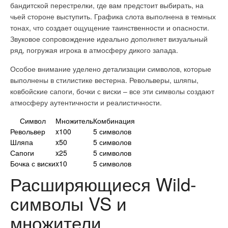
бандитской перестрелки, где вам предстоит выбирать, на
чьей стороне выступить. Графика слота выполнена в темных
тонах, что создает ощущение таинственности и опасности.
Звуковое сопровождение идеально дополняет визуальный
ряд, погружая игрока в атмосферу дикого запада.
Особое внимание уделено детализации символов, которые
выполнены в стилистике вестерна. Револьверы, шляпы,
ковбойские сапоги, бочки с виски – все эти символы создают
атмосферу аутентичности и реалистичности.
Символ
Множитель
Комбинация
Револьвер
x100
5 символов
Шляпа
x50
5 символов
Сапоги
x25
5 символов
Бочка с виски
x10
5 символов
Расширяющиеся Wild-
символы VS и
множители