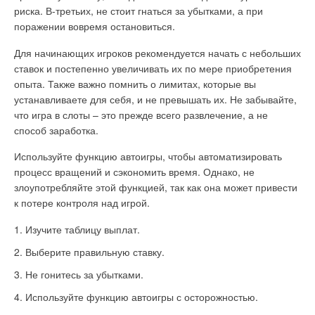
риска. В-третьих, не стоит гнаться за убытками, а при
поражении вовремя остановиться.
Для начинающих игроков рекомендуется начать с небольших
ставок и постепенно увеличивать их по мере приобретения
опыта. Также важно помнить о лимитах, которые вы
устанавливаете для себя, и не превышать их. Не забывайте,
что игра в слоты – это прежде всего развлечение, а не
способ заработка.
Используйте функцию автоигры, чтобы автоматизировать
процесс вращений и сэкономить время. Однако, не
злоупотребляйте этой функцией, так как она может привести
к потере контроля над игрой.
Изучите таблицу выплат.
Выберите правильную ставку.
Не гонитесь за убытками.
Используйте функцию автоигры с осторожностью.