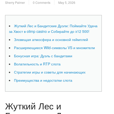
Sherry Palmer
0 Comments
May 5, 2026
Жуткий Лес и Бандитские Дуэли: Поймайте Удача
за Хвост в olimp casino и Собирайте до x12 500!
Зловещая атмосфера и основной геймплей
Расширяющиеся Wild-символы VS и множители
Бонусная игра: Дуэль с бандитами
Волатильность и RTP слота
Стратегии игры и советы для начинающих
Преимущества и недостатки слота
Жуткий Лес и