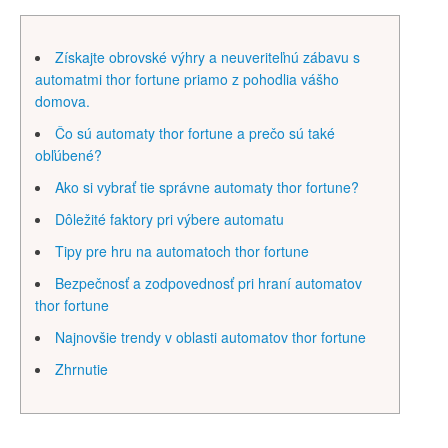
Získajte obrovské výhry a neuveriteľnú zábavu s
automatmi thor fortune priamo z pohodlia vášho
domova.
Čo sú automaty thor fortune a prečo sú také
obľúbené?
Ako si vybrať tie správne automaty thor fortune?
Dôležité faktory pri výbere automatu
Tipy pre hru na automatoch thor fortune
Bezpečnosť a zodpovednosť pri hraní automatov
thor fortune
Najnovšie trendy v oblasti automatov thor fortune
Zhrnutie