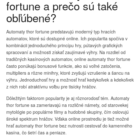
fortune a prečo sú také
obľúbené?
Automaty thor fortune predstavujú moderný typ hracích
automatov, ktoré sú dostupné online. Ich popularita spočíva v
kombinácii jednoduchého princípu hry, pútavých grafických
spracovaní a možnosti získať zaujímavé výhry. Na rozdiel od
tradičných kasínových automatov, online automaty thor fortune
často ponúkajú bonusové funkcie, ako sú voľné zatočenia,
multipliers a rôzne minihry, ktoré zvyšujú vzrušenie a šancu na
výhru. Jednoduchosť hry a možnosť hrať kedykoľvek a kdekoľvek
z nich robí atraktívnu voľbu pre tisícky hráčov.
Dôležitým faktorom popularity je aj rôznorodosť tém. Automaty
thor fortune sa zameriavajú na rozličné námety, od starovekej
mytológie po populárne filmy a hudobné skupiny, čím oslovujú
široké spektrum hráčov. Vďaka online prostrediu je tiež možné
hrať automaty thor fortune bez nutnosti cestovať do kamenného
kasína, čo šetrí čas a peniaze.