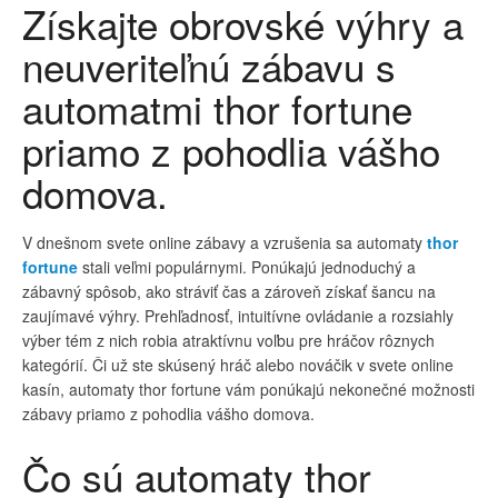
Získajte obrovské výhry a
neuveriteľnú zábavu s
automatmi thor fortune
priamo z pohodlia vášho
domova.
V dnešnom svete online zábavy a vzrušenia sa automaty
thor
fortune
stali veľmi populárnymi. Ponúkajú jednoduchý a
zábavný spôsob, ako stráviť čas a zároveň získať šancu na
zaujímavé výhry. Prehľadnosť, intuitívne ovládanie a rozsiahly
výber tém z nich robia atraktívnu voľbu pre hráčov rôznych
kategórií. Či už ste skúsený hráč alebo nováčik v svete online
kasín, automaty thor fortune vám ponúkajú nekonečné možnosti
zábavy priamo z pohodlia vášho domova.
Čo sú automaty thor