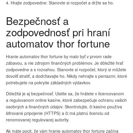
Hrajte zodpovedne: Stanovte si rozpočet a držte sa ho.
Bezpečnosť a
zodpovednosť pri hraní
automatov thor fortune
Hranie automatov thor fortune by malo byť v prvom rade
zábavou, a nie zdrojom finančných problémov. Je dôležité hrať
zodpovedne a s rozvahou. Stanovte si rozpočet, ktorý si môžete
dovoliť stratiť, a dodržiavajte ho. Nikdy nehrajte s peniazmi, ktoré
potrebujete na pokrytie základných výdavkov.
Dôležitá je aj bezpečnosť. Uistite sa, že hrátete v licencovanom
a regulovanom online kasíne, ktoré zabezpečuje ochranu vašich
osobných a finančných údajov. Skontrolujte, či kasíno používa
šifrované pripojenie (HTTPS) a či má platnú licenciu od
renomovanej regulovacej autority.
Ak máte pocit, že vám hranie automatov thor fortune začína