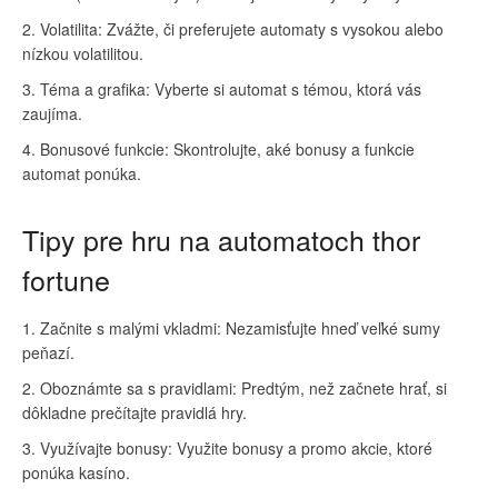
Volatilita: Zvážte, či preferujete automaty s vysokou alebo
nízkou volatilitou.
Téma a grafika: Vyberte si automat s témou, ktorá vás
zaujíma.
Bonusové funkcie: Skontrolujte, aké bonusy a funkcie
automat ponúka.
Tipy pre hru na automatoch thor
fortune
Začnite s malými vkladmi: Nezamisťujte hneď veľké sumy
peňazí.
Oboznámte sa s pravidlami: Predtým, než začnete hrať, si
dôkladne prečítajte pravidlá hry.
Využívajte bonusy: Využite bonusy a promo akcie, ktoré
ponúka kasíno.