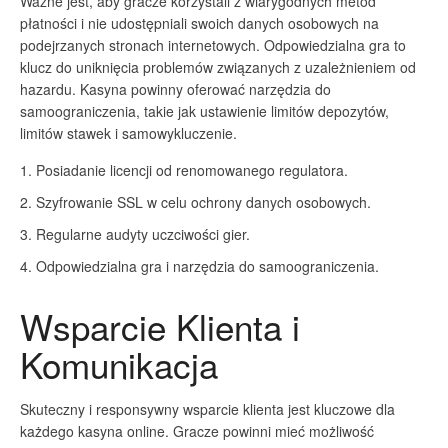
Ważne jest, aby gracze korzystali z wiarygodnych metod
płatności i nie udostępniali swoich danych osobowych na
podejrzanych stronach internetowych. Odpowiedzialna gra to
klucz do uniknięcia problemów związanych z uzależnieniem od
hazardu. Kasyna powinny oferować narzędzia do
samoograniczenia, takie jak ustawienie limitów depozytów,
limitów stawek i samowykluczenie.
Posiadanie licencji od renomowanego regulatora.
Szyfrowanie SSL w celu ochrony danych osobowych.
Regularne audyty uczciwości gier.
Odpowiedzialna gra i narzędzia do samoograniczenia.
Wsparcie Klienta i
Komunikacja
Skuteczny i responsywny wsparcie klienta jest kluczowe dla
każdego kasyna online. Gracze powinni mieć możliwość