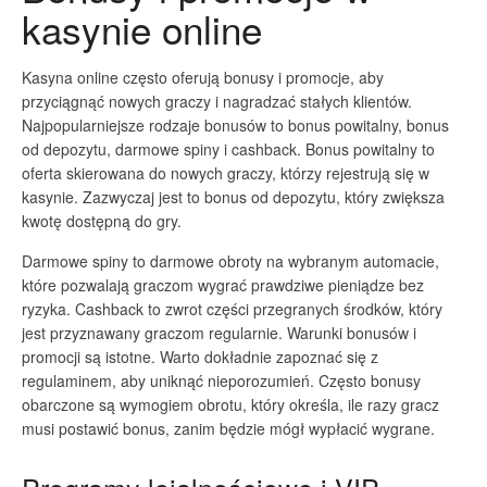
kasynie online
Kasyna online często oferują bonusy i promocje, aby
przyciągnąć nowych graczy i nagradzać stałych klientów.
Najpopularniejsze rodzaje bonusów to bonus powitalny, bonus
od depozytu, darmowe spiny i cashback. Bonus powitalny to
oferta skierowana do nowych graczy, którzy rejestrują się w
kasynie. Zazwyczaj jest to bonus od depozytu, który zwiększa
kwotę dostępną do gry.
Darmowe spiny to darmowe obroty na wybranym automacie,
które pozwalają graczom wygrać prawdziwe pieniądze bez
ryzyka. Cashback to zwrot części przegranych środków, który
jest przyznawany graczom regularnie. Warunki bonusów i
promocji są istotne. Warto dokładnie zapoznać się z
regulaminem, aby uniknąć nieporozumień. Często bonusy
obarczone są wymogiem obrotu, który określa, ile razy gracz
musi postawić bonus, zanim będzie mógł wypłacić wygrane.