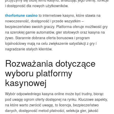
przyjrzymy się bliżej temu kasynu, analizując jego ofertę, funkcje
i dostępność dla nowych użytkowników.
thorfortune casino
to internetowe kasyno, które stawia na
nowoczesność, dostępność i przede wszystkim –
bezpieczeństwo swoich graczy. Platforma oferuje możliwość gry
na szerokiej gamie automatów, gier stołowych oraz kasyna na
żywo. Starannie dobrana oferta bonusowa i program
lojalnościowy mają na celu zwiększenie satysfakcji z gry i
nagradzanie stałych klientów.
Rozważania dotyczące
wyboru platformy
kasynowej
Wybór odpowiedniego kasyna online może być trudny, biorąc
pod uwagę ogrom oferty dostępnej na rynku. Kluczowe aspekty,
na które warto zwrócić uwagę, to licencja, bezpieczeństwo
danych, dostępność metod płatności, selekcja gier, jakość