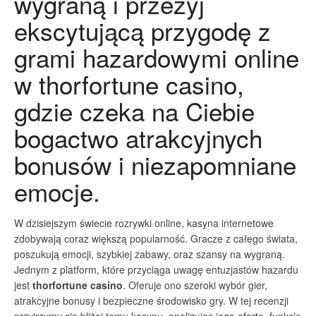
wygraną i przeżyj
ekscytującą przygodę z
grami hazardowymi online
w thorfortune casino,
gdzie czeka na Ciebie
bogactwo atrakcyjnych
bonusów i niezapomniane
emocje.
W dzisiejszym świecie rozrywki online, kasyna internetowe
zdobywają coraz większą popularność. Gracze z całego świata,
poszukują emocji, szybkiej zabawy, oraz szansy na wygraną.
Jednym z platform, które przyciąga uwagę entuzjastów hazardu
jest
thorfortune casino
. Oferuje ono szeroki wybór gier,
atrakcyjne bonusy i bezpieczne środowisko gry. W tej recenzji