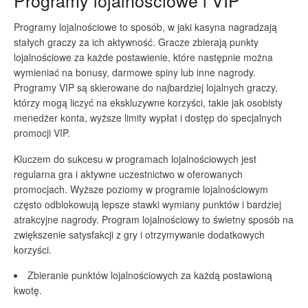
Programy lojalnościowe i VIP
Programy lojalnościowe to sposób, w jaki kasyna nagradzają
stałych graczy za ich aktywność. Gracze zbierają punkty
lojalnościowe za każde postawienie, które następnie można
wymieniać na bonusy, darmowe spiny lub inne nagrody.
Programy VIP są skierowane do najbardziej lojalnych graczy,
którzy mogą liczyć na ekskluzywne korzyści, takie jak osobisty
menedżer konta, wyższe limity wypłat i dostęp do specjalnych
promocji VIP.
Kluczem do sukcesu w programach lojalnościowych jest
regularna gra i aktywne uczestnictwo w oferowanych
promocjach. Wyższe poziomy w programie lojalnościowym
często odblokowują lepsze stawki wymiany punktów i bardziej
atrakcyjne nagrody. Program lojalnościowy to świetny sposób na
zwiększenie satysfakcji z gry i otrzymywanie dodatkowych
korzyści.
Zbieranie punktów lojalnościowych za każdą postawioną
kwotę.