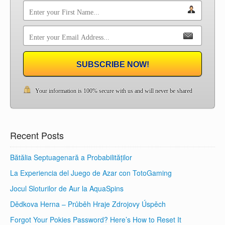
SUBSCRIBE NOW!
Your information is 100% secure with us and will never be shared
Recent Posts
Bătălia Septuagenară a Probabilităților
La Experiencia del Juego de Azar con TotoGaming
Jocul Sloturilor de Aur la AquaSpins
Dědkova Herna – Průběh Hraje Zdrojovy Úspěch
Forgot Your Pokies Password? Here’s How to Reset It