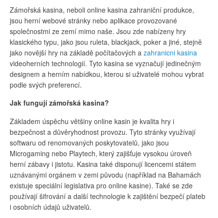
Zámořská kasina, neboli online kasina zahraniční produkce,
jsou herní webové stránky nebo aplikace provozované
společnostmi ze zemí mimo naše. Jsou zde nabízeny hry
klasického typu, jako jsou ruleta, blackjack, poker a jiné, stejně
jako novější hry na základě počítačových a
zahranicni kasina
videoherních technologií. Tyto kasina se vyznačují jedinečným
designem a herním nabídkou, kterou si uživatelé mohou vybrat
podle svých preferencí.
Jak fungují zámořská kasina?
Základem úspěchu většiny online kasin je kvalita hry i
bezpečnost a důvěryhodnost provozu. Tyto stránky využívají
softwaru od renomovaných poskytovatelů, jako jsou
Microgaming nebo Playtech, který zajišťuje vysokou úroveň
herní zábavy i jistotu. Kasina také disponují licencemi státem
uznávanými orgánem v zemi původu (například na Bahamách
existuje speciální legislativa pro online kasine). Také se zde
používají šifrování a další technologie k zajištění bezpečí plateb
i osobních údajů uživatelů.