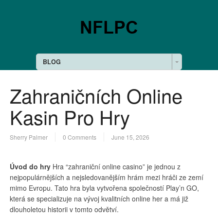
BLOG
Zahraničních Online
Kasin Pro Hry
Sherry Palmer
0 Comments
June 15, 2026
Úvod do hry
Hra “zahraniční online casino” je jednou z
nejpopulárnějších a nejsledovanějším hrám mezi hráči ze zemí
mimo Evropu. Tato hra byla vytvořena společností Play’n GO,
která se specializuje na vývoj kvalitních online her a má již
dlouholetou historii v tomto odvětví.