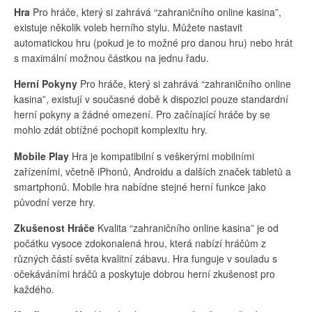
Hra
Pro hráče, který si zahrává “zahraničního online kasina”,
existuje několik voleb herního stylu. Můžete nastavit
automatickou hru (pokud je to možné pro danou hru) nebo hrát
s maximální možnou částkou na jednu řadu.
Herní Pokyny
Pro hráče, který si zahrává “zahraničního online
kasina”, existují v současné době k dispozici pouze standardní
herní pokyny a žádné omezení. Pro začínající hráče by se
mohlo zdát obtížné pochopit komplexitu hry.
Mobile Play
Hra je kompatibilní s veškerými mobilními
zařízeními, včetně iPhonů, Androidu a dalších značek tabletů a
smartphonů. Mobile hra nabídne stejné herní funkce jako
původní verze hry.
Zkušenost Hráče
Kvalita “zahraničního online kasina” je od
počátku vysoce zdokonalená hrou, která nabízí hráčům z
různých částí světa kvalitní zábavu. Hra funguje v souladu s
očekáváními hráčů a poskytuje dobrou herní zkušenost pro
každého.