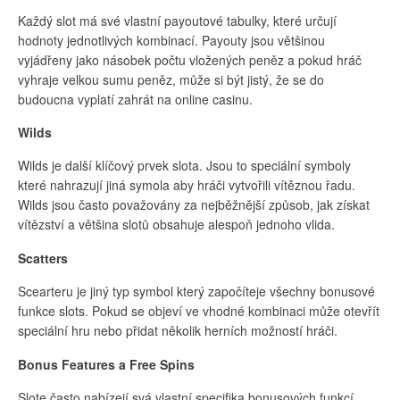
Každý slot má své vlastní payoutové tabulky, které určují
hodnoty jednotlivých kombinací. Payouty jsou většinou
vyjádřeny jako násobek počtu vložených peněz a pokud hráč
vyhraje velkou sumu peněz, může si být jistý, že se do
budoucna vyplatí zahrát na online casinu.
Wilds
Wilds je další klíčový prvek slota. Jsou to speciální symboly
které nahrazují jiná symola aby hráči vytvořili vítěznou řadu.
Wilds jsou často považovány za nejběžnější způsob, jak získat
vítězství a většina slotů obsahuje alespoň jednoho vlida.
Scatters
Scearteru je jiný typ symbol který započíteje všechny bonusové
funkce slots. Pokud se objeví ve vhodné kombinaci může otevřít
speciální hru nebo přidat několik herních možností hráči.
Bonus Features a Free Spins
Slote často nabízejí svá vlastní specifika bonusových funkcí