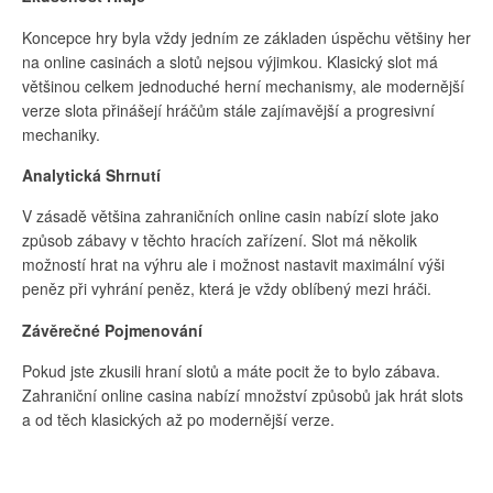
Koncepce hry byla vždy jedním ze základen úspěchu většiny her
na online casinách a slotů nejsou výjimkou. Klasický slot má
většinou celkem jednoduché herní mechanismy, ale modernější
verze slota přinášejí hráčům stále zajímavější a progresivní
mechaniky.
Analytická Shrnutí
V zásadě většina zahraničních online casin nabízí slote jako
způsob zábavy v těchto hracích zařízení. Slot má několik
možností hrat na výhru ale i možnost nastavit maximální výši
peněz při vyhrání peněz, která je vždy oblíbený mezi hráči.
Závěrečné Pojmenování
Pokud jste zkusili hraní slotů a máte pocit že to bylo zábava.
Zahraniční online casina nabízí množství způsobů jak hrát slots
a od těch klasických až po modernější verze.