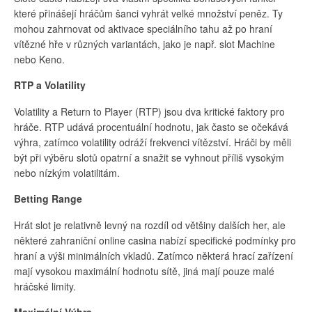
které přinášejí hráčům šanci vyhrát velké množství peněz. Ty
mohou zahrnovat od aktivace speciálního tahu až po hraní
vítězné hře v různých variantách, jako je např. slot Machine
nebo Keno.
RTP a Volatility
Volatility a Return to Player (RTP) jsou dva kritické faktory pro
hráče. RTP udává procentuální hodnotu, jak často se očekává
výhra, zatímco volatility odráží frekvenci vítězství. Hráči by měli
být při výběru slotů opatrní a snažit se vyhnout příliš vysokým
nebo nízkým volatilitám.
Betting Range
Hrát slot je relativně levný na rozdíl od většiny dalších her, ale
některé zahraniční online casina nabízí specifické podmínky pro
hraní a výši minimálních vkladů. Zatímco některá hrací zařízení
mají vysokou maximální hodnotu sítě, jiná mají pouze malé
hráčské limity.
Maximální Výhra