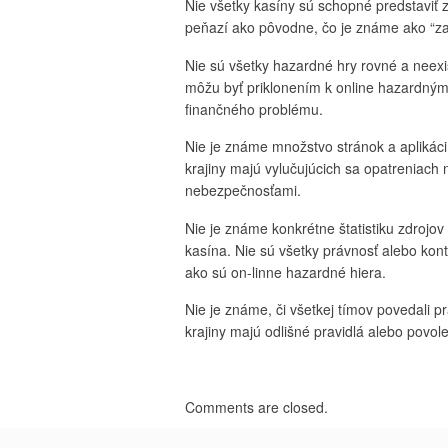
Nie všetky kasíny sú schopné predstaviť z
peňazí ako pôvodne, čo je známe ako “zab
Nie sú všetky hazardné hry rovné a neexis
môžu byť priklonením k online hazardným 
finančného problému.
Nie je známe množstvo stránok a aplikácií
krajiny majú vylučujúcich sa opatreniac
nebezpečnosťami.
Nie je známe konkrétne štatistiku zdrojov
kasína. Nie sú všetky právnosť alebo kontr
ako sú on-linne hazardné hiera.
Nie je známe, či všetkej tímov povedali p
krajiny majú odlišné pravidlá alebo povole
Comments are closed.
şans
vidobet
vidobet
vidobet
vidobet
casinolevant
casinolevant
casinolevant
vidobet
şans
casinolevant
casino
şans
casino
casino
casino
boostaro
casinolevant
şans
casinolevant
şanscasino
vidobet
vidobet
levant
gorabet
galyabet
gorabet
gorabet
gorabet
vidobet
galyabet
gorabet
gorabet