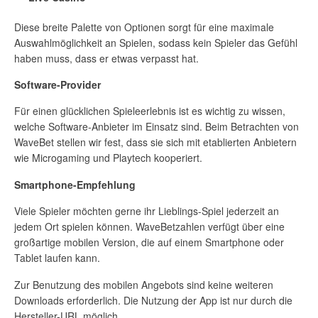
Diese breite Palette von Optionen sorgt für eine maximale
Auswahlmöglichkeit an Spielen, sodass kein Spieler das Gefühl
haben muss, dass er etwas verpasst hat.
Software-Provider
Für einen glücklichen Spieleerlebnis ist es wichtig zu wissen,
welche Software-Anbieter im Einsatz sind. Beim Betrachten von
WaveBet stellen wir fest, dass sie sich mit etablierten Anbietern
wie Microgaming und Playtech kooperiert.
Smartphone-Empfehlung
Viele Spieler möchten gerne ihr Lieblings-Spiel jederzeit an
jedem Ort spielen können. WaveBetzahlen verfügt über eine
großartige mobilen Version, die auf einem Smartphone oder
Tablet laufen kann.
Zur Benutzung des mobilen Angebots sind keine weiteren
Downloads erforderlich. Die Nutzung der App ist nur durch die
Hersteller-URL möglich.