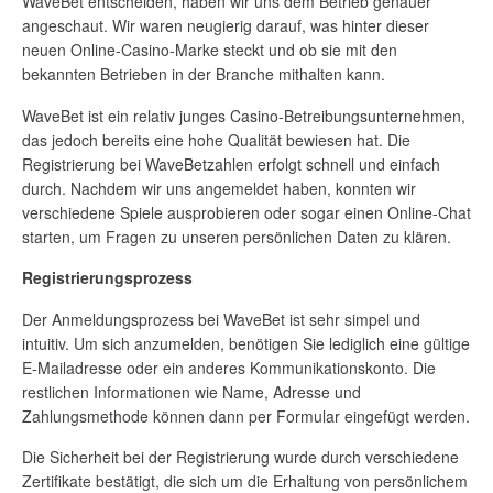
WaveBet entscheiden, haben wir uns dem Betrieb genauer
angeschaut. Wir waren neugierig darauf, was hinter dieser
neuen Online-Casino-Marke steckt und ob sie mit den
bekannten Betrieben in der Branche mithalten kann.
WaveBet ist ein relativ junges Casino-Betreibungsunternehmen,
das jedoch bereits eine hohe Qualität bewiesen hat. Die
Registrierung bei WaveBetzahlen erfolgt schnell und einfach
durch. Nachdem wir uns angemeldet haben, konnten wir
verschiedene Spiele ausprobieren oder sogar einen Online-Chat
starten, um Fragen zu unseren persönlichen Daten zu klären.
Registrierungsprozess
Der Anmeldungsprozess bei WaveBet ist sehr simpel und
intuitiv. Um sich anzumelden, benötigen Sie lediglich eine gültige
E-Mailadresse oder ein anderes Kommunikationskonto. Die
restlichen Informationen wie Name, Adresse und
Zahlungsmethode können dann per Formular eingefügt werden.
Die Sicherheit bei der Registrierung wurde durch verschiedene
Zertifikate bestätigt, die sich um die Erhaltung von persönlichem