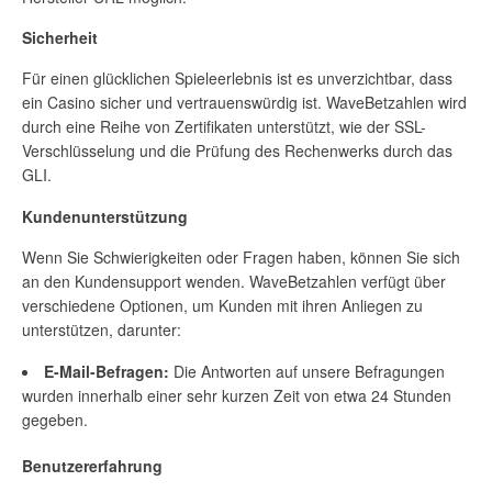
Sicherheit
Für einen glücklichen Spieleerlebnis ist es unverzichtbar, dass
ein Casino sicher und vertrauenswürdig ist. WaveBetzahlen wird
durch eine Reihe von Zertifikaten unterstützt, wie der SSL-
Verschlüsselung und die Prüfung des Rechenwerks durch das
GLI.
Kundenunterstützung
Wenn Sie Schwierigkeiten oder Fragen haben, können Sie sich
an den Kundensupport wenden. WaveBetzahlen verfügt über
verschiedene Optionen, um Kunden mit ihren Anliegen zu
unterstützen, darunter:
E-Mail-Befragen:
Die Antworten auf unsere Befragungen
wurden innerhalb einer sehr kurzen Zeit von etwa 24 Stunden
gegeben.
Benutzererfahrung