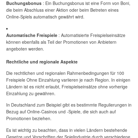
Buchungsbonus
: Ein Buchungsbonus ist eine Form von Boni,
die beim Abschluss einer Aktion oder beim Betreten eines
Online-Spiels automatisch gewährt wird.
Automatische Freispiele
: Automatisierte Freispielseinsätze
können ebenfalls als Teil der Promotionen von Anbietern
angeboten werden.
Rechtliche und regionale Aspekte
Die rechtlichen und regionalen Rahmenbedingungen für 100
Freispiele Ohne Einzahlung variieren je nach Region. In einigen
Ländern ist es nicht erlaubt, Freispielseinsätze ohne vorherige
Einzahlung zu gewähren.
In Deutschland zum Beispiel gibt es bestimmte Regulierungen in
Bezug auf Online-Casinos und -Spiele, die sich auch auf
Promotionen beziehen.
Es ist wichtig zu beachten, dass in vielen Ländern bestehende
Gesetze und Vorschriften der Spielindustrie durch verschiedene