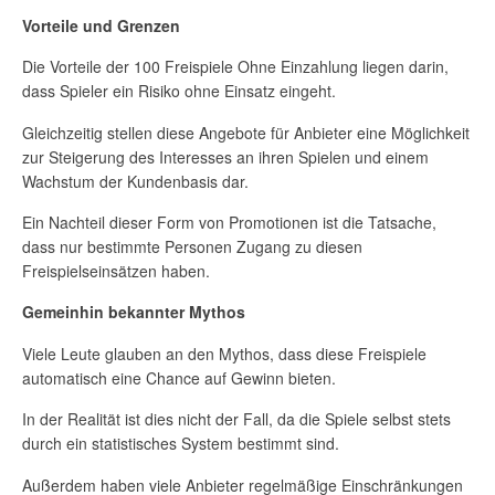
Vorteile und Grenzen
Die Vorteile der 100 Freispiele Ohne Einzahlung liegen darin,
dass Spieler ein Risiko ohne Einsatz eingeht.
Gleichzeitig stellen diese Angebote für Anbieter eine Möglichkeit
zur Steigerung des Interesses an ihren Spielen und einem
Wachstum der Kundenbasis dar.
Ein Nachteil dieser Form von Promotionen ist die Tatsache,
dass nur bestimmte Personen Zugang zu diesen
Freispielseinsätzen haben.
Gemeinhin bekannter Mythos
Viele Leute glauben an den Mythos, dass diese Freispiele
automatisch eine Chance auf Gewinn bieten.
In der Realität ist dies nicht der Fall, da die Spiele selbst stets
durch ein statistisches System bestimmt sind.
Außerdem haben viele Anbieter regelmäßige Einschränkungen