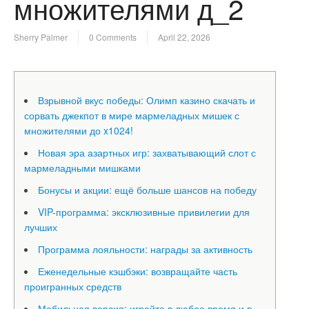
множителями д_2
Sherry Palmer
0 Comments
April 22, 2026
Взрывной вкус победы: Олимп казино скачать и
сорвать джекпот в мире мармеладных мишек с
множителями до x1024!
Новая эра азартных игр: захватывающий слот с
мармеладными мишками
Бонусы и акции: ещё больше шансов на победу
VIP-программа: эксклюзивные привилегии для
лучших
Программа лояльности: награды за активность
Еженедельные кэшбэки: возвращайте часть
проигранных средств
Мобильная версия: играйте в любое время и в