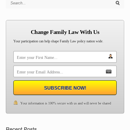
Search for:
Change Family Law With Us
Your participation can help shape Family Law policy nation wide.
SUBSCRIBE NOW!
Your information is 100% secure with us and will never be shared
Recent Posts