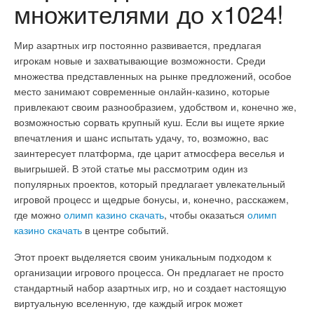
множителями до x1024!
Мир азартных игр постоянно развивается, предлагая
игрокам новые и захватывающие возможности. Среди
множества представленных на рынке предложений, особое
место занимают современные онлайн-казино, которые
привлекают своим разнообразием, удобством и, конечно же,
возможностью сорвать крупный куш. Если вы ищете яркие
впечатления и шанс испытать удачу, то, возможно, вас
заинтересует платформа, где царит атмосфера веселья и
выигрышей. В этой статье мы рассмотрим один из
популярных проектов, который предлагает увлекательный
игровой процесс и щедрые бонусы, и, конечно, расскажем,
где можно
олимп казино скачать
, чтобы оказаться
олимп
казино скачать
в центре событий.
Этот проект выделяется своим уникальным подходом к
организации игрового процесса. Он предлагает не просто
стандартный набор азартных игр, но и создает настоящую
виртуальную вселенную, где каждый игрок может