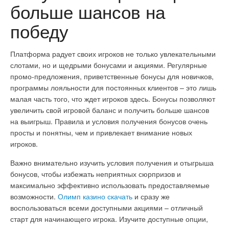
больше шансов на
победу
Платформа радует своих игроков не только увлекательными
слотами, но и щедрыми бонусами и акциями. Регулярные
промо-предложения, приветственные бонусы для новичков,
программы лояльности для постоянных клиентов – это лишь
малая часть того, что ждет игроков здесь. Бонусы позволяют
увеличить свой игровой баланс и получить больше шансов
на выигрыш. Правила и условия получения бонусов очень
просты и понятны, чем и привлекает внимание новых
игроков.
Важно внимательно изучить условия получения и отыгрыша
бонусов, чтобы избежать неприятных сюрпризов и
максимально эффективно использовать предоставляемые
возможности.
Олимп казино скачать
и сразу же
воспользоваться всеми доступными акциями – отличный
старт для начинающего игрока. Изучите доступные опции,