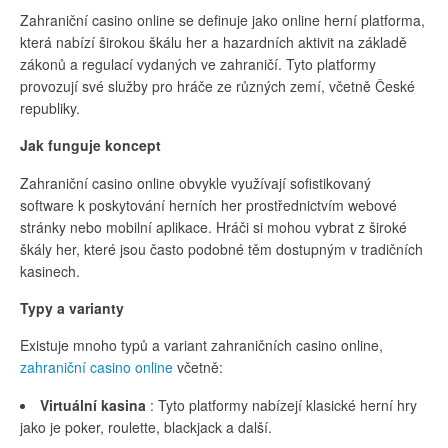
Zahraniční casino online se definuje jako online herní platforma,
která nabízí širokou škálu her a hazardních aktivit na základě
zákonů a regulací vydaných ve zahraničí. Tyto platformy
provozují své služby pro hráče ze různých zemí, včetně České
republiky.
Jak funguje koncept
Zahraniční casino online obvykle využívají sofistikovaný
software k poskytování herních her prostřednictvím webové
stránky nebo mobilní aplikace. Hráči si mohou vybrat z široké
škály her, které jsou často podobné těm dostupným v tradičních
kasinech.
Typy a varianty
Existuje mnoho typů a variant zahraničních casino online,
zahraniční casino online
včetně:
Virtuální kasina
: Tyto platformy nabízejí klasické herní hry
jako je poker, roulette, blackjack a další.