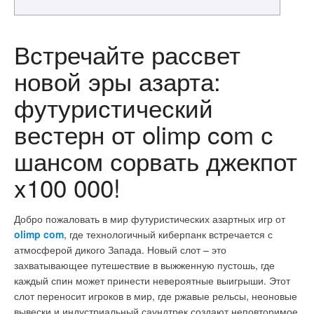
Встречайте рассвет
новой эры азарта:
футуристический
вестерн от olimp com с
шансом сорвать джекпот
x100 000!
Добро пожаловать в мир футуристических азартных игр от
olimp com
, где технологичный киберпанк встречается с
атмосферой дикого Запада. Новый слот – это
захватывающее путешествие в выжженную пустошь, где
каждый спин может принести невероятные выигрыши. Этот
слот переносит игроков в мир, где ржавые рельсы, неоновые
вывески и индустриальный саундтрек создают неповторимое