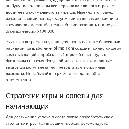
не будут использованы все персонажи или пока игрок не
достигнет максимального выигрыша. Именно этот раунд
известен своими непредсказуемыми «заносами» поистине
космических масштабов, способными разогнать ставку до
фантастических x100 000.
Учитывая возрастающую популярность слотов с бонусными
раундами, разработчики
olimp com
создали по-настоящему
захватывающий и прибыльный игровой опыт. Будьте
бдительны во время бонусной игры, так как компактные
выигрыши могут внезапно превратиться в огромные
джекпоты. Не забывайте о риске и всегда играйте
ответственно.
Стратегии игры и советы для
начинающих
Для достижения успеха в слоте важно разработать свою
стратегию игры. Начинающим игрокам рекомендуется