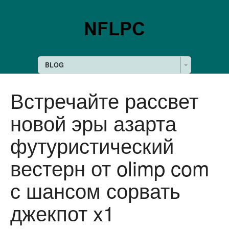
BLOG
Встречайте рассвет
новой эры азарта
футуристический
вестерн от olimp com
с шансом сорвать
джекпот x1