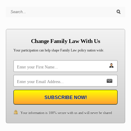
Search for:
Change Family Law With Us
Your participation can help shape Family Law policy nation wide.
SUBSCRIBE NOW!
Your information is 100% secure with us and will never be shared