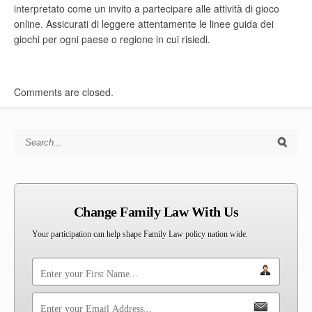
interpretato come un invito a partecipare alle attività di gioco
online. Assicurati di leggere attentamente le linee guida dei
giochi per ogni paese o regione in cui risiedi.
Comments are closed.
Search for:
Change Family Law With Us
Your participation can help shape Family Law policy nation wide.