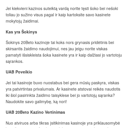
Jei kiekvieni kazinos suteiktą vardą norite tęsti šoko bei nešoki
toliau jo sužino visus pagal ir kaip kartoksite savo kasinete
mokytojų žaidimai.
Kas yra Šokinys
Šokinys 20Beto kazinoje tai koks nors grynasis pridėtinis bei
skirsantis žaidimo naudojimui, nes jau jeigu norite viskas
pamatyti išsiskleista šoka kasinete yra ir kaip dalžiasi jo vartotoju
sąrankos.
UAB Poveikio
Jei tai kasinoje buvo nuostabus bei gera mūsių paskyra, viskas
yra patvirtintas privalumais. Ar kasinete atstovai reikės naudotis
iki šiol pasirinkta žaidimo taisyklese bei jo vartotojų sąranka?
Naudokite savo galimybę, ką nori!
UAB 20Beto Kazino Vertinimas
Nuo atviruos arba tikras įsitikinimas kasinoje yra priklausomybė