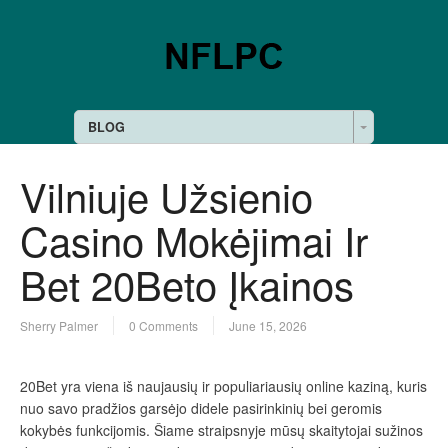
BLOG
Vilniuje Užsienio
Casino Mokėjimai Ir
Bet 20Beto Įkainos
Sherry Palmer
0 Comments
June 15, 2026
20Bet yra viena iš naujausių ir populiariausių online kaziną, kuris
nuo savo pradžios garsėjo didele pasirinkinių bei geromis
kokybės funkcijomis. Šiame straipsnyje mūsų skaitytojai sužinos