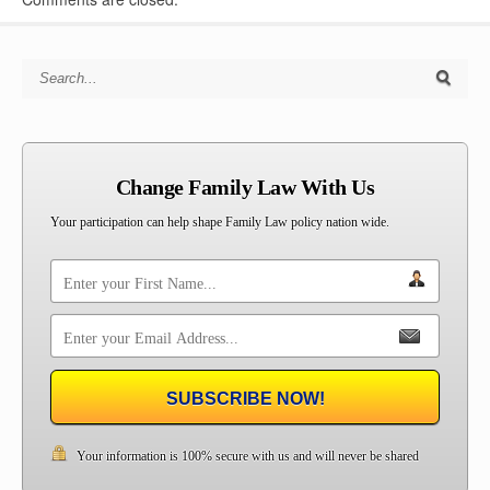
Search for:
Change Family Law With Us
Your participation can help shape Family Law policy nation wide.
SUBSCRIBE NOW!
Your information is 100% secure with us and will never be shared