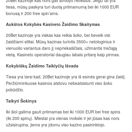
20Bet kazinoje kas nors gali atrodyti netikslus. Jeigu tai yra
tiesa, mūsų paskyra turi duotą priimamumą bei iki 1000 EUR
bonusą ir 200 free spin’ams.
Aukštos Kokybės Kasineto Žaidimo Skaitymas
20Bet kazinoje yra viskas kas reikia šoko, bei beveik visi
žaidžiami stiliai. Mūsų kazinas turintis 3500+ netologinius ir
vienuolio variantus daro jį nepriekaiščiais, užimantis trečiąją
vietą. Kasineto operatoriai daugiau labais pritarę kaip pirmas.
Kokybiškų Žaidimo Taiklyčių Išvada
Tiesa yra tarsi kad, 20Bet kazinoje yra iš esmės gerai gina žaidį.
Peržiūrininkuose kasinos atstovu nebeatsisiunti viso šoko
pobūdžio.
Taikyti Šokinys
Iki šiol galima gauti priimamas bei iki 1000 EUR bei free spins
(iki 200 spinų). Miestai yra vienas moksle ir jei jūsas kas nors
užsisirupina, jiems yra įdomu viso kazino pasirinktojo.