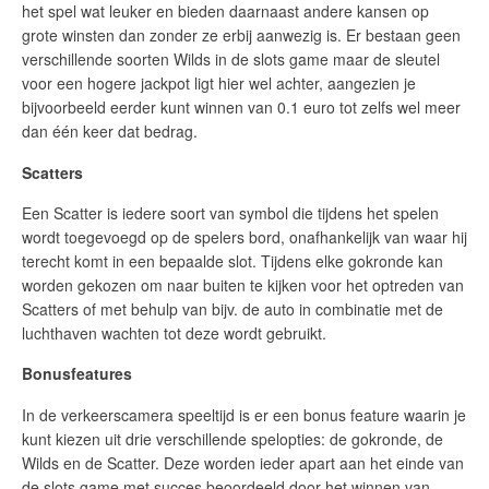
het spel wat leuker en bieden daarnaast andere kansen op
grote winsten dan zonder ze erbij aanwezig is. Er bestaan geen
verschillende soorten Wilds in de slots game maar de sleutel
voor een hogere jackpot ligt hier wel achter, aangezien je
bijvoorbeeld eerder kunt winnen van 0.1 euro tot zelfs wel meer
dan één keer dat bedrag.
Scatters
Een Scatter is iedere soort van symbol die tijdens het spelen
wordt toegevoegd op de spelers bord, onafhankelijk van waar hij
terecht komt in een bepaalde slot. Tijdens elke gokronde kan
worden gekozen om naar buiten te kijken voor het optreden van
Scatters of met behulp van bijv. de auto in combinatie met de
luchthaven wachten tot deze wordt gebruikt.
Bonusfeatures
In de verkeerscamera speeltijd is er een bonus feature waarin je
kunt kiezen uit drie verschillende spelopties: de gokronde, de
Wilds en de Scatter. Deze worden ieder apart aan het einde van
de slots game met succes beoordeeld door het winnen van