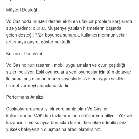
Müşteri Desteği
Vd Casinoda müşteri destek ekibi en ufak bir problem karşısında
size yardımcı olurlar. Müşteriye yapılan hizmetlerin başında
gelen desteği; 7/24 boyunca sunarak, kullanıcı memnuniyetini
arttırmaya gayret göstermektedir.
Kullanıcı Deneyimi
Vd Casino’nun tasarımı, mobil uygulamaları ve oyun çeşitliliği
sizleri bekliyor. Eski oyuncularla yeni oyuncular için tüm detaylar
ile sunulmuş olan bu marka sayesinde size en uygun şekilde
hizmet vermeyi amaçlamaktadır.
Performans Analizi
Casinolar arasında iyi bir yere sahip olan Vd Casino,
kullanıcılarına %99’dan fazla oranında ödüller verebiliyor. Yüksek
kazancınızı ve kolayca bonusları kullanırken elde edebildiğiniz
yüksek bakiyenizin oluşmasına aracı olabilirsiniz.