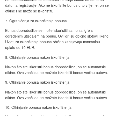
datuma registracije. Ako ne iskoristite bonus u to vrijeme, on se
otkine i ne može se iskoristiti.
7. Ograničenja za iskorištenje bonusa
Bonus dobrodošlice se može iskoristiti samo za igre s
određenim utjecajem na bonus. Ovi igri su obično slotovi i keno.
Uvjeti za iskorištenje bonusa obično zahtijevaju minimalnu
uplatu od 10 EUR.
8. Otkinjanje bonusa nakon iskorištenja
Nakon što ste iskoristili bonus dobrodošlice, on se automatski
otkine. Ovo znači da ne možete iskoristiti bonus većinu putova.
9. Otkinjanje bonusa nakon iskorištenja
Nakon što ste iskoristili bonus dobrodošlice, on se automatski
otkine. Ovo znači da ne možete iskoristiti bonus većinu putova.
10. Otkinjanje bonusa nakon iskorištenja