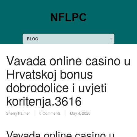
BLOG
Vavada online casino u
Hrvatskoj bonus
dobrodolice i uvjeti
koritenja.3616
Sherry Palmer
0 Comments
May 4, 2026
Vavada online casino u