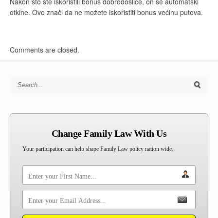
Nakon što ste iskoristili bonus dobrodošlice, on se automatski
otkine. Ovo znači da ne možete iskoristiti bonus većinu putova.
Comments are closed.
Search for:
Change Family Law With Us
Your participation can help shape Family Law policy nation wide.