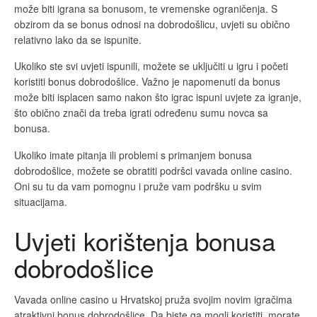
može biti igrana sa bonusom, te vremenske ograničenja. S
obzirom da se bonus odnosi na dobrodošlicu, uvjeti su obično
relativno lako da se ispunite.
Ukoliko ste svi uvjeti ispunili, možete se uključiti u igru i početi
koristiti bonus dobrodošlice. Važno je napomenuti da bonus
može biti isplacen samo nakon što igrac ispuni uvjete za igranje,
što obično znači da treba igrati određenu sumu novca sa
bonusa.
Ukoliko imate pitanja ili problemi s primanjem bonusa
dobrodošlice, možete se obratiti podršci vavada online casino.
Oni su tu da vam pomognu i pruže vam podršku u svim
situacijama.
Uvjeti korištenja bonusa
dobrodošlice
Vavada online casino u Hrvatskoj pruža svojim novim igračima
atraktivni bonus dobrodošlice. Da biste ga mogli koristiti, morate