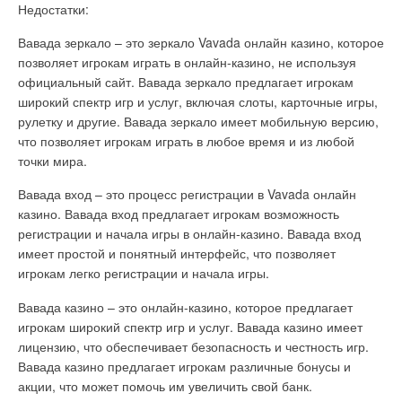
Недостатки:
Вавада зеркало – это зеркало Vavada онлайн казино, которое
позволяет игрокам играть в онлайн-казино, не используя
официальный сайт. Вавада зеркало предлагает игрокам
широкий спектр игр и услуг, включая слоты, карточные игры,
рулетку и другие. Вавада зеркало имеет мобильную версию,
что позволяет игрокам играть в любое время и из любой
точки мира.
Вавада вход – это процесс регистрации в Vavada онлайн
казино. Вавада вход предлагает игрокам возможность
регистрации и начала игры в онлайн-казино. Вавада вход
имеет простой и понятный интерфейс, что позволяет
игрокам легко регистрации и начала игры.
Вавада казино – это онлайн-казино, которое предлагает
игрокам широкий спектр игр и услуг. Вавада казино имеет
лицензию, что обеспечивает безопасность и честность игр.
Вавада казино предлагает игрокам различные бонусы и
акции, что может помочь им увеличить свой банк.