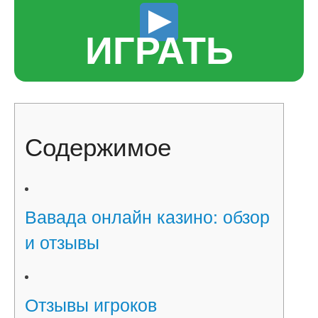
ИГРАТЬ
Содержимое
Вавада онлайн казино: обзор
и отзывы
Отзывы игроков