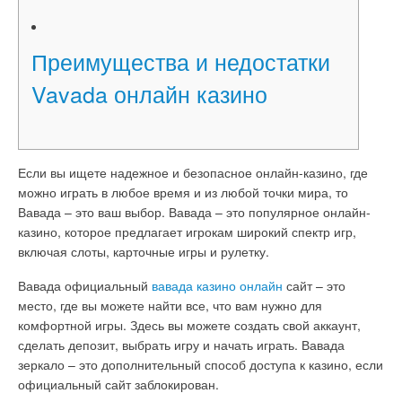
Преимущества и недостатки
Vavada онлайн казино
Если вы ищете надежное и безопасное онлайн-казино, где
можно играть в любое время и из любой точки мира, то
Вавада – это ваш выбор. Вавада – это популярное онлайн-
казино, которое предлагает игрокам широкий спектр игр,
включая слоты, карточные игры и рулетку.
Вавада официальный
вавада казино онлайн
сайт – это
место, где вы можете найти все, что вам нужно для
комфортной игры. Здесь вы можете создать свой аккаунт,
сделать депозит, выбрать игру и начать играть. Вавада
зеркало – это дополнительный способ доступа к казино, если
официальный сайт заблокирован.