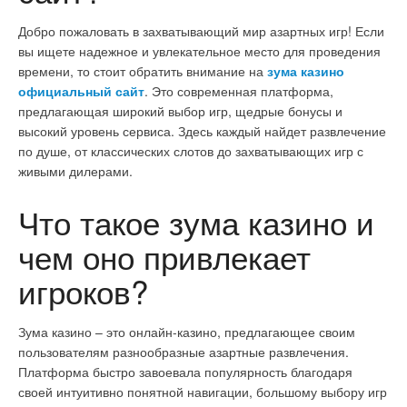
Добро пожаловать в захватывающий мир азартных игр! Если
вы ищете надежное и увлекательное место для проведения
времени, то стоит обратить внимание на
зума казино
официальный сайт
. Это современная платформа,
предлагающая широкий выбор игр, щедрые бонусы и
высокий уровень сервиса. Здесь каждый найдет развлечение
по душе, от классических слотов до захватывающих игр с
живыми дилерами.
Что такое зума казино и
чем оно привлекает
игроков?
Зума казино – это онлайн-казино, предлагающее своим
пользователям разнообразные азартные развлечения.
Платформа быстро завоевала популярность благодаря
своей интуитивно понятной навигации, большому выбору игр