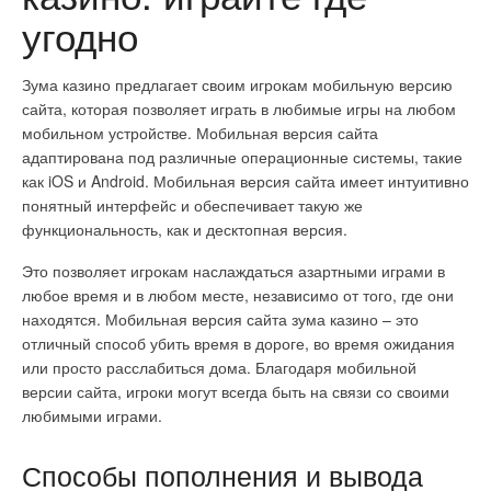
угодно
Зума казино предлагает своим игрокам мобильную версию
сайта, которая позволяет играть в любимые игры на любом
мобильном устройстве. Мобильная версия сайта
адаптирована под различные операционные системы, такие
как iOS и Android. Мобильная версия сайта имеет интуитивно
понятный интерфейс и обеспечивает такую же
функциональность, как и десктопная версия.
Это позволяет игрокам наслаждаться азартными играми в
любое время и в любом месте, независимо от того, где они
находятся. Мобильная версия сайта зума казино – это
отличный способ убить время в дороге, во время ожидания
или просто расслабиться дома. Благодаря мобильной
версии сайта, игроки могут всегда быть на связи со своими
любимыми играми.
Способы пополнения и вывода