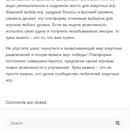
ищет увлекательное и надежное место для азартных игр.
Широкий выбор игр, щедрые бонусы и высокий уровень
сервиса делают эту платформу отличным выбором для
игроков любого уровня. Если вы ищете возможность
испытать свою удачу и получить незабываемые эмоции, то
зума казино – это то, что вам нужно.
Не упустите шанс окунуться в захватывающий мир азартных
развлечений и почувствовать вкус победы! Платформа
постоянно совершенствуется, предлагая своим игрокам
новые возможности и улучшения. Зума казино – это не
просто казино, это целое сообщество любителей азартных
игр.
Comments are closed.
Search for: