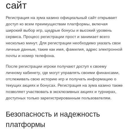
сайт
Регистрация на зума казино официальный сайт открывает
доступ ко всем преимуществам платформы, включая
широкий выбор игр, щедрые бонусы и высокий уровень
сервиса. Процесс регистрации прост и занимает всего
несколько минут. Для регистрации необходимо указать свои
личные данные, такие как имя, фамилия, адрес электронной
почты и номер телефона.
После регистрации игроки получают доступ к своему
личному кабинету, где могут управлять своими финансами,
отслеживать свою историю игр и получать информацию о
текущих акциях и бонусах. Регистрация на зума казино также
позволяет участвовать в эксклюзивных акциях и турнирах,
доступных только зарегистрированным пользователям.
Безопасность и надежность
платформы