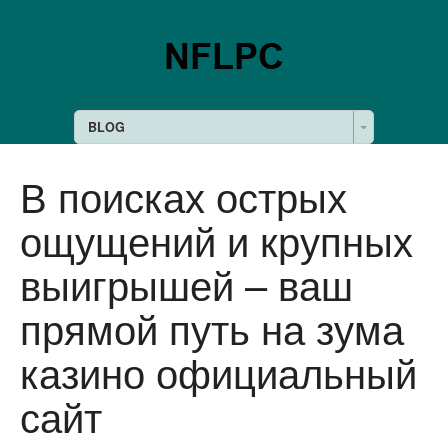
BLOG
В поисках острых
ощущений и крупных
выигрышей – ваш
прямой путь на зума
казино официальный
сайт