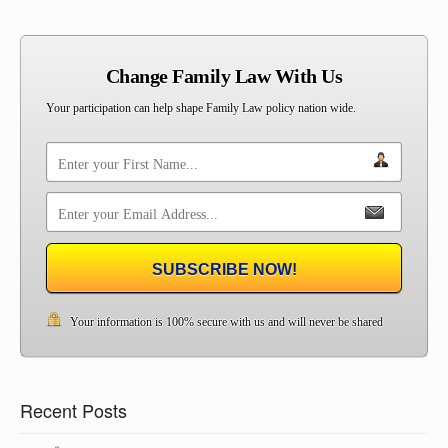
Change Family Law With Us
Your participation can help shape Family Law policy nation wide.
SUBSCRIBE NOW!
Your information is 100% secure with us and will never be shared
Recent Posts