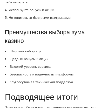
себе потерять.
Используйте бонусы и акции.
Не гонитесь за быстрыми выигрышами.
Преимущества выбора зума
казино
Широкий выбор игр.
Щедрые бонусы и акции.
Высокий уровень сервиса.
Безопасность и надежность платформы.
Круглосуточная техническая поддержка.
Подводящее итоги
Зума казино, безусловно, заслуживает внимания тех, кто