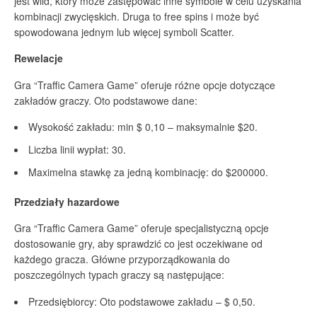
jest wild, który może zastępować inne symbole w celu uzyskania
kombinacji zwycięskich. Druga to free spins i może być
spowodowana jednym lub więcej symboli Scatter.
Rewelacje
Gra “Traffic Camera Game” oferuje różne opcje dotyczące
zakładów graczy. Oto podstawowe dane:
Wysokość zakładu: min $ 0,10 – maksymalnie $20.
Liczba linii wypłat: 30.
Maximelna stawkę za jedną kombinację: do $200000.
Przedziały hazardowe
Gra “Traffic Camera Game” oferuje specjalistyczną opcje
dostosowanie gry, aby sprawdzić co jest oczekiwane od
każdego gracza. Główne przyporządkowania do
poszczególnych typach graczy są następujące:
Przedsiębiorcy: Oto podstawowe zakładu – $ 0,50.