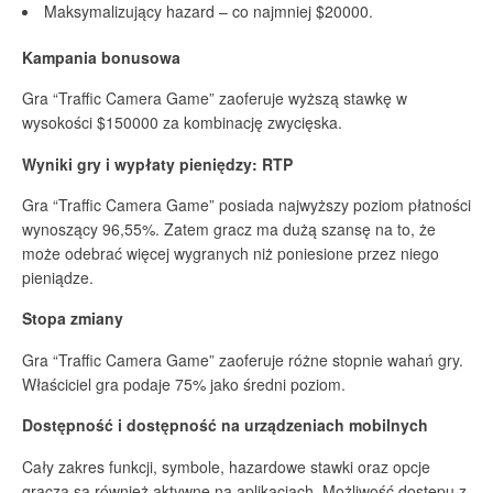
Maksymalizujący hazard – co najmniej $20000.
Kampania bonusowa
Gra “Traffic Camera Game” zaoferuje wyższą stawkę w
wysokości $150000 za kombinację zwycięska.
Wyniki gry i wypłaty pieniędzy: RTP
Gra “Traffic Camera Game” posiada najwyższy poziom płatności
wynoszący 96,55%. Zatem gracz ma dużą szansę na to, że
może odebrać więcej wygranych niż poniesione przez niego
pieniądze.
Stopa zmiany
Gra “Traffic Camera Game” zaoferuje różne stopnie wahań gry.
Właściciel gra podaje 75% jako średni poziom.
Dostępność i dostępność na urządzeniach mobilnych
Cały zakres funkcji, symbole, hazardowe stawki oraz opcje
gracza są również aktywne na aplikacjach. Możliwość dostępu z