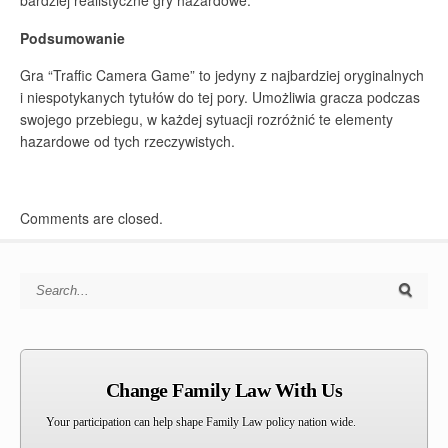
bardziej realistyczne gry hazardowe.
Podsumowanie
Gra “Traffic Camera Game” to jedyny z najbardziej oryginalnych
i niespotykanych tytułów do tej pory. Umożliwia gracza podczas
swojego przebiegu, w każdej sytuacji rozróżnić te elementy
hazardowe od tych rzeczywistych.
Comments are closed.
Search for:
Change Family Law With Us
Your participation can help shape Family Law policy nation wide.