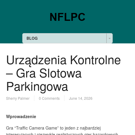
BLOG
Urządzenia Kontrolne
– Gra Slotowa
Parkingowa
Sherry Palmer
0 Comments
June 14, 2026
Wprowadzenie
Gra “Traffic Camera Game” to jeden z najbardziej
interesujących i niezwykle realistycznych gier hazardowych,