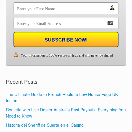
SUBSCRIBE NOW!
Your information is 100% secure with us and will never be shared
Recent Posts
The Ultimate Guide to French Roulette Low House Edge UK
Instant
Roulette with Live Dealer Australia Fast Payouts: Everything You
Need to Know
Historia del Sheriff de Suerte en el Casino