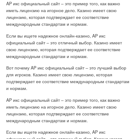
AP икс официальный сайт – это пример того, как важно
иметь лицензию на игорное дело. Казино имеет свою
лицензию, которая подтверждает ее соответствие
международным стандартам и нормам.
Если вы ищете надежное онлайн-казино, AP икс
официальный сайт – это отличный выбор. Казино имеет
свою лицензию, которая подтверждает ее соответствие
международным стандартам и нормам.
Вот почему AP икс официальный сайт – это лучший выбор
для игроков. Казино имеет свою лицензию, которая
подтверждает ее соответствие международным стандартам
и нормам.
AP икс официальный сайт – это пример того, как важно
иметь лицензию на игорное дело. Казино имеет свою
лицензию, которая подтверждает ее соответствие
международным стандартам и нормам.
Если вы ищете надежное онлайн-казино, AP икс
официальный сайт – это отличный выбор. Казино имеет