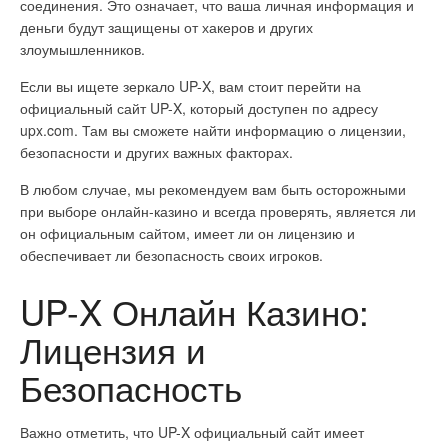
соединения. Это означает, что ваша личная информация и
деньги будут защищены от хакеров и других
злоумышленников.
Если вы ищете зеркало UP-X, вам стоит перейти на
официальный сайт UP-X, который доступен по адресу
upx.com. Там вы сможете найти информацию о лицензии,
безопасности и других важных факторах.
В любом случае, мы рекомендуем вам быть осторожными
при выборе онлайн-казино и всегда проверять, является ли
он официальным сайтом, имеет ли он лицензию и
обеспечивает ли безопасность своих игроков.
UP-X Онлайн Казино:
Лицензия и
Безопасность
Важно отметить, что UP-X официальный сайт имеет