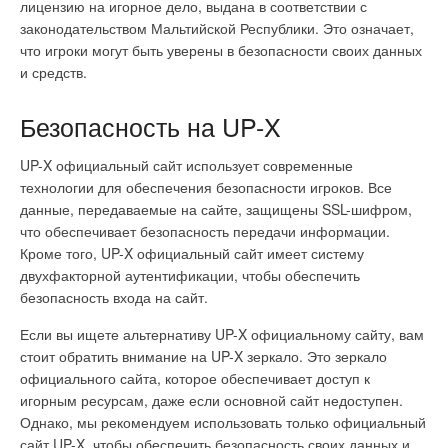
лицензию на игорное дело, выдана в соответствии с
законодательством Мальтийской Республики. Это означает,
что игроки могут быть уверены в безопасности своих данных
и средств.
Безопасность на UP-X
UP-X официальный сайт использует современные
технологии для обеспечения безопасности игроков. Все
данные, передаваемые на сайте, защищены SSL-шифром,
что обеспечивает безопасность передачи информации.
Кроме того, UP-X официальный сайт имеет систему
двухфакторной аутентификации, чтобы обеспечить
безопасность входа на сайт.
Если вы ищете альтернативу UP-X официальному сайту, вам
стоит обратить внимание на UP-X зеркало. Это зеркало
официального сайта, которое обеспечивает доступ к
игорным ресурсам, даже если основной сайт недоступен.
Однако, мы рекомендуем использовать только официальный
сайт UP-X, чтобы обеспечить безопасность своих данных и