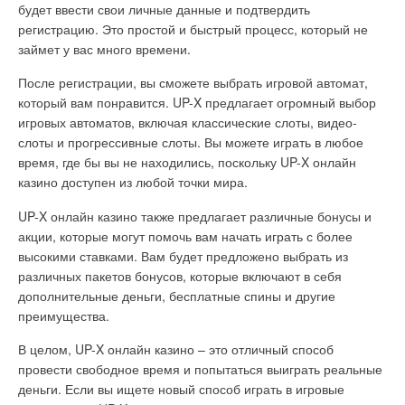
будет ввести свои личные данные и подтвердить
регистрацию. Это простой и быстрый процесс, который не
займет у вас много времени.
После регистрации, вы сможете выбрать игровой автомат,
который вам понравится. UP-X предлагает огромный выбор
игровых автоматов, включая классические слоты, видео-
слоты и прогрессивные слоты. Вы можете играть в любое
время, где бы вы не находились, поскольку UP-X онлайн
казино доступен из любой точки мира.
UP-X онлайн казино также предлагает различные бонусы и
акции, которые могут помочь вам начать играть с более
высокими ставками. Вам будет предложено выбрать из
различных пакетов бонусов, которые включают в себя
дополнительные деньги, бесплатные спины и другие
преимущества.
В целом, UP-X онлайн казино – это отличный способ
провести свободное время и попытаться выиграть реальные
деньги. Если вы ищете новый способ играть в игровые