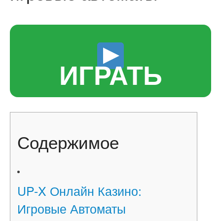
ИГРАТЬ
Содержимое
UP-X Онлайн Казино:
Игровые Автоматы