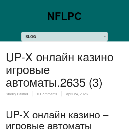
BLOG
UP-X онлайн казино
игровые
автоматы.2635 (3)
Sherry Palmer
0 Comments
April 24, 2026
UP-X онлайн казино –
игровые автоматы