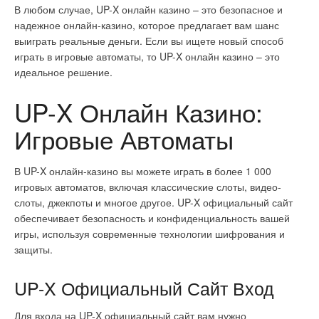
В любом случае, UP-X онлайн казино – это безопасное и
надежное онлайн-казино, которое предлагает вам шанс
выиграть реальные деньги. Если вы ищете новый способ
играть в игровые автоматы, то UP-X онлайн казино – это
идеальное решение.
UP-X Онлайн Казино:
Игровые Автоматы
В UP-X онлайн-казино вы можете играть в более 1 000
игровых автоматов, включая классические слоты, видео-
слоты, джекпоты и многое другое. UP-X официальный сайт
обеспечивает безопасность и конфиденциальность вашей
игры, используя современные технологии шифрования и
защиты.
UP-X Официальный Сайт Вход
Для входа на UP-X официальный сайт вам нужно