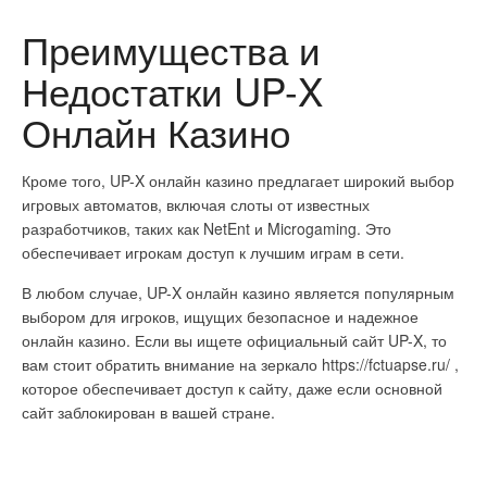
Преимущества и
Недостатки UP-X
Онлайн Казино
Кроме того, UP-X онлайн казино предлагает широкий выбор
игровых автоматов, включая слоты от известных
разработчиков, таких как NetEnt и Microgaming. Это
обеспечивает игрокам доступ к лучшим играм в сети.
В любом случае, UP-X онлайн казино является популярным
выбором для игроков, ищущих безопасное и надежное
онлайн казино. Если вы ищете официальный сайт UP-X, то
вам стоит обратить внимание на зеркало https://fctuapse.ru/ ,
которое обеспечивает доступ к сайту, даже если основной
сайт заблокирован в вашей стране.