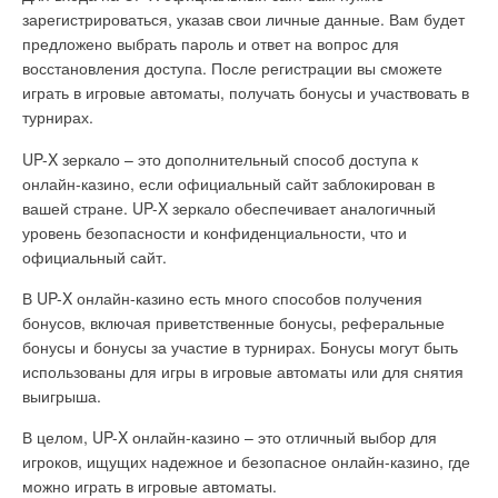
зарегистрироваться, указав свои личные данные. Вам будет
предложено выбрать пароль и ответ на вопрос для
восстановления доступа. После регистрации вы сможете
играть в игровые автоматы, получать бонусы и участвовать в
турнирах.
UP-X зеркало – это дополнительный способ доступа к
онлайн-казино, если официальный сайт заблокирован в
вашей стране. UP-X зеркало обеспечивает аналогичный
уровень безопасности и конфиденциальности, что и
официальный сайт.
В UP-X онлайн-казино есть много способов получения
бонусов, включая приветственные бонусы, реферальные
бонусы и бонусы за участие в турнирах. Бонусы могут быть
использованы для игры в игровые автоматы или для снятия
выигрыша.
В целом, UP-X онлайн-казино – это отличный выбор для
игроков, ищущих надежное и безопасное онлайн-казино, где
можно играть в игровые автоматы.