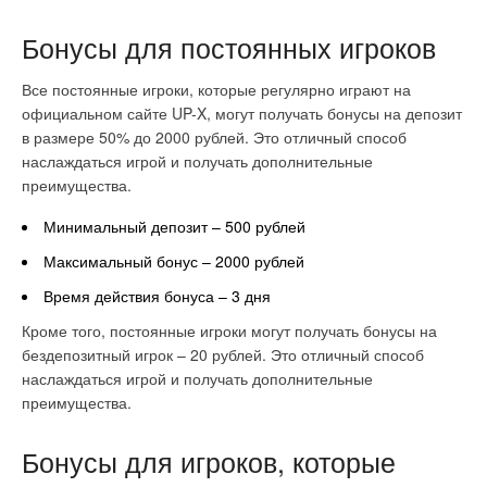
Бонусы для постоянных игроков
Все постоянные игроки, которые регулярно играют на
официальном сайте UP-X, могут получать бонусы на депозит
в размере 50% до 2000 рублей. Это отличный способ
наслаждаться игрой и получать дополнительные
преимущества.
Минимальный депозит – 500 рублей
Максимальный бонус – 2000 рублей
Время действия бонуса – 3 дня
Кроме того, постоянные игроки могут получать бонусы на
бездепозитный игрок – 20 рублей. Это отличный способ
наслаждаться игрой и получать дополнительные
преимущества.
Бонусы для игроков, которые