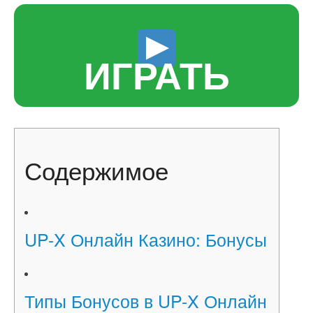
ИГРАТЬ
Содержимое
UP-X Онлайн Казино: Бонусы
Типы Бонусов в UP-X Онлайн