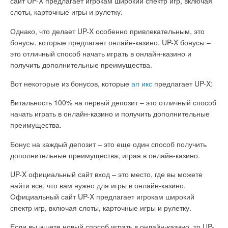
сайт UP-X предлагает игрокам широкий спектр игр, включая
слоты, карточные игры и рулетку.
Однако, что делает UP-X особенно привлекательным, это
бонусы, которые предлагает онлайн-казино. UP-X бонусы –
это отличный способ начать играть в онлайн-казино и
получить дополнительные преимущества.
Вот некоторые из бонусов, которые
ап икс
предлагает UP-X:
Витальность 100% на первый депозит – это отличный способ
начать играть в онлайн-казино и получить дополнительные
преимущества.
Бонус на каждый депозит – это еще один способ получить
дополнительные преимущества, играя в онлайн-казино.
UP-X официальный сайт вход – это место, где вы можете
найти все, что вам нужно для игры в онлайн-казино.
Официальный сайт UP-X предлагает игрокам широкий
спектр игр, включая слоты, карточные игры и рулетку.
Если вы ищете новый способ играть в онлайн-казино, то UP-