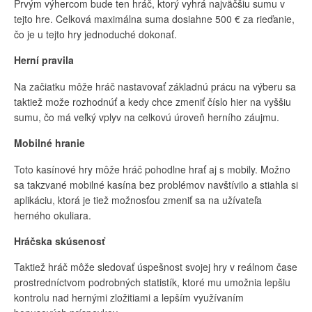
Prvým výhercom bude ten hráč, ktorý vyhrá najväčšiu sumu v
tejto hre. Celková maximálna suma dosiahne 500 € za rieďanie,
čo je u tejto hry jednoduché dokonať.
Herní pravila
Na začiatku môže hráč nastavovať základnú prácu na výberu sa
taktiež može rozhodnúť a kedy chce zmeniť číslo hier na vyššiu
sumu, čo má veľký vplyv na celkovú úroveň herního záujmu.
Mobilné hranie
Toto kasínové hry môže hráč pohodlne hrať aj s mobily. Možno
sa takzvané mobilné kasína bez problémov navštívilo a stiahla si
aplikáciu, ktorá je tiež možnosťou zmeniť sa na užívateľa
herného okuliara.
Hráčska skúsenosť
Taktiež hráč môže sledovať úspešnost svojej hry v reálnom čase
prostredníctvom podrobných statistík, ktoré mu umožnia lepšiu
kontrolu nad hernými zložitiami a lepším využívaním