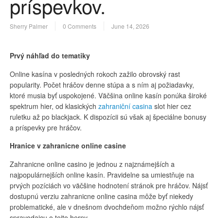
príspevkov.
Sherry Palmer
0 Comments
June 14, 2026
Prvý náhľad do tematiky
Online kasína v posledných rokoch zažilo obrovský rast
popularity. Počet hráčov denne stúpa a s ním aj požiadavky,
ktoré musia byť uspokojené. Väčšina online kasín ponúka široké
spektrum hier, od klasických
zahraniční casina
slot hier cez
ruletku až po blackjack. K dispozícii sú však aj špeciálne bonusy
a príspevky pre hráčov.
Hranice v zahranicne online casine
Zahranicne online casino je jednou z najznámejších a
najpopulárnejších online kasín. Pravidelne sa umiestňuje na
prvých pozíciách vo väčšine hodnotení stránok pre hráčov. Nájsť
dostupnú verziu zahranicne online casina môže byť niekedy
problematické, ale v dnešnom dvochdeňom možno rýchlo nájsť
spravodajcu o tejto herny.