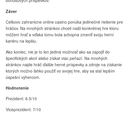
bonusových príspevkov.
Záver
Celkovo zahranicne online casino ponúka jedinečné riešenie pre
hráčov. Na mnohých stránkov chceli našli konkrétnej hre ktoru
môžem hrať a vďaka tomu bola schopna zmeniť svoju herní
kariéru na lepšiu.
Ako koniec, nie je to len jediná možnosť ako sa zapojiť do
špecifických akcií alebo získat viac peňazí. Na mnohých
stránkov najde hráč ďalšie herné príspevky a zdroje na získanie
ktorých možno ľahko použiť vo svojej hre, aby sa stal lepším
úspešní výhercom.
Hodnotenie
Prezident: 6.5/10
Viceprezident: 7/10