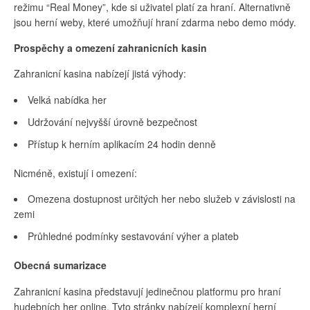
režimu “Real Money”, kde si uživatel platí za hraní. Alternativně
jsou herní weby, které umožňují hraní zdarma nebo demo módy.
Prospěchy a omezení zahranicních kasin
Zahranicní kasina nabízejí jistá výhody:
Velká nabídka her
Udržování nejvyšší úrovně bezpečnost
Přístup k herním aplikacím 24 hodin denně
Nicméně, existují i omezení:
Omezena dostupnost určitých her nebo služeb v závislosti na
zemi
Průhledné podmínky sestavování výher a plateb
Obecná sumarizace
Zahranicní kasina představují jedinečnou platformu pro hraní
hudebních her online. Tyto stránky nabízejí komplexní herní