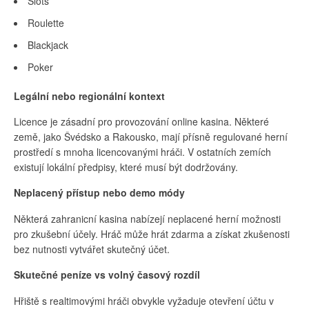
Slots
Roulette
Blackjack
Poker
Legální nebo regionální kontext
Licence je zásadní pro provozování online kasina. Některé
země, jako Švédsko a Rakousko, mají přísně regulované herní
prostředí s mnoha licencovanými hráči. V ostatních zemích
existují lokální předpisy, které musí být dodržovány.
Neplacený přístup nebo demo módy
Některá zahranicní kasina nabízejí neplacené herní možnosti
pro zkušební účely. Hráč může hrát zdarma a získat zkušenosti
bez nutnosti vytvářet skutečný účet.
Skutečné peníze vs volný časový rozdíl
Hřiště s realtimovými hráči obvykle vyžaduje otevření účtu v