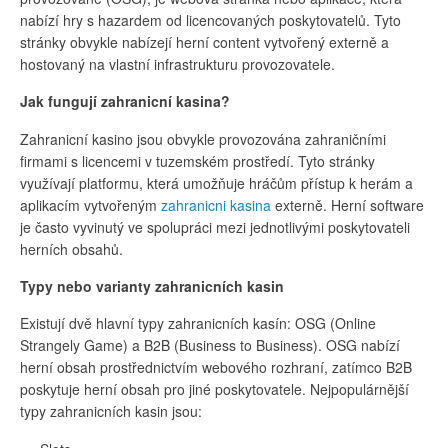
nabízí hry s hazardem od licencovaných poskytovatelů. Tyto
stránky obvykle nabízejí herní content vytvořený externě a
hostovaný na vlastní infrastrukturu provozovatele.
Jak fungují zahranicní kasina?
Zahranicní kasino jsou obvykle provozována zahraničními
firmami s licencemi v tuzemském prostředí. Tyto stránky
využívají platformu, která umožňuje hráčům přístup k herám a
aplikacím vytvořeným
zahranicni kasina
externě. Herní software
je často vyvinutý ve spolupráci mezi jednotlivými poskytovateli
herních obsahů.
Typy nebo varianty zahranicních kasin
Existují dvě hlavní typy zahranicních kasín: OSG (Online
Strangely Game) a B2B (Business to Business). OSG nabízí
herní obsah prostřednictvím webového rozhraní, zatímco B2B
poskytuje herní obsah pro jiné poskytovatele. Nejpopulárnější
typy zahranicních kasin jsou: