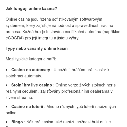
Jak fungují online kasina?
Online casina jsou řízena sofistikovaným softwarovým
systémem, který zajišťuje náhodnost a spravedlnost hracího
procesu. Každá hra je testována certifikační autoritou (například
eCOGRA) pro její integritu a jistotu výhry.
Typy nebo varianty online kasin
Mezi typické kategorie patří:
Casino na automaty
: Umožňují hráčům hrát klasické
slotohrací automaty.
Stolní hry live casino
: Online verze živých stolních her s
reálnými cedulemi, zajišťovány profesionálními dealerama v
živém streamu.
Casino na loterii
: Mnoho různých typů loterií nabízených
online.
Bingo
: Některé kasina také nabízí možnost hrát online