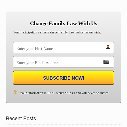
Change Family Law With Us
Your participation can help shape Family Law policy nation wide.
SUBSCRIBE NOW!
Your information is 100% secure with us and will never be shared
Recent Posts