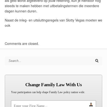
als geld wordt afgeleverd op jouw rekening, kun je hierdoor nog
steeds te maken hebben met uitbetalingstermen die meerdere
dagen kunnen duren.
Naast de inleg- en uitsluitingsregels van Slotty Vegas moeten we
ook
Comments are closed.
Search for:
Change Family Law With Us
Your participation can help shape Family Law policy nation wide.