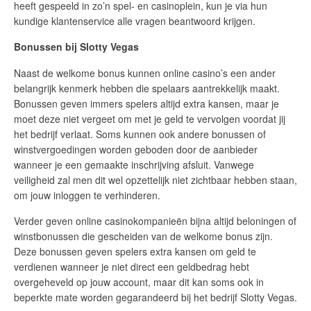
heeft gespeeld in zo’n spel- en casinoplein, kun je via hun
kundige klantenservice alle vragen beantwoord krijgen.
Bonussen bij Slotty Vegas
Naast de welkome bonus kunnen online casino’s een ander
belangrijk kenmerk hebben die spelaars aantrekkelijk maakt.
Bonussen geven immers spelers altijd extra kansen, maar je
moet deze niet vergeet om met je geld te vervolgen voordat jij
het bedrijf verlaat. Soms kunnen ook andere bonussen of
winstvergoedingen worden geboden door de aanbieder
wanneer je een gemaakte inschrijving afsluit. Vanwege
veiligheid zal men dit wel opzettelijk niet zichtbaar hebben staan,
om jouw inloggen te verhinderen.
Verder geven online casinokompanieën bijna altijd beloningen of
winstbonussen die gescheiden van de welkome bonus zijn.
Deze bonussen geven spelers extra kansen om geld te
verdienen wanneer je niet direct een geldbedrag hebt
overgeheveld op jouw account, maar dit kan soms ook in
beperkte mate worden gegarandeerd bij het bedrijf Slotty Vegas.