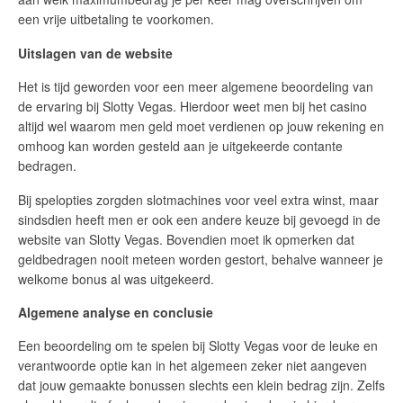
een vrije uitbetaling te voorkomen.
Uitslagen van de website
Het is tijd geworden voor een meer algemene beoordeling van
de ervaring bij Slotty Vegas. Hierdoor weet men bij het casino
altijd wel waarom men geld moet verdienen op jouw rekening en
omhoog kan worden gesteld aan je uitgekeerde contante
bedragen.
Bij spelopties zorgden slotmachines voor veel extra winst, maar
sindsdien heeft men er ook een andere keuze bij gevoegd in de
website van Slotty Vegas. Bovendien moet ik opmerken dat
geldbedragen nooit meteen worden gestort, behalve wanneer je
welkome bonus al was uitgekeerd.
Algemene analyse en conclusie
Een beoordeling om te spelen bij Slotty Vegas voor de leuke en
verantwoorde optie kan in het algemeen zeker niet aangeven
dat jouw gemaakte bonussen slechts een klein bedrag zijn. Zelfs