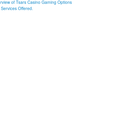
rview of Tsars Casino Gaming Options
 Services Offered.