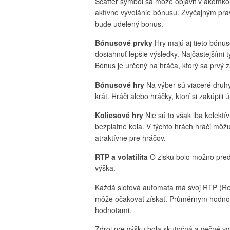
Scatter symbol sa môže objaviť v akomkoľ
aktívne vyvolánie bónusu. Zvyčajným prav
bude udelený bonus.
Bónusové prvky
Hry majú aj tieto bónu
dosiahnuť lepšie výsledky. Najčastejšími 
Bónus je určený na hráča, ktorý sa prvý z
Bónusové hry
Na výber sú viaceré druhy
krát. Hráči alebo hráčky, ktorí si zakúpil
Koliesové hry
Nie sú to však iba kolekt
bezplatné kola. V týchto hrách hráči môž
atraktívne pre hráčov.
RTP a volatilita
O zisku bolo možno predc
výška.
Každá slotová automata má svoj RTP (Retu
môže očakovať získať. Průměrnym hodnotou
hodnotami.
Zdroj pre výšku bola skutočná a večné vyh