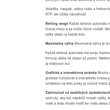
Volatilita, naopak, udáva riziko a frekvenc
RTP, ale nižšia návratnosť.
Betting range
Každá slotová automata má 
hranej meny a sa môže rôzne rozlíšiť. Ni
veľký vklad na každé kolo.
Maximalná výhra
Maximalná výhra je ted
Každá slotová automata má svoju maxima
formuly alebo sa objaví až potom. Niektor
aj miliónoch eur.
Grafická a interaktívna stránka
Mnoho 
grafické rozloženie a interaktivitu hracej
vzhľadom na tieto prvky je možné hráča d
Zahrnutosť na mobilných zariadeniac
vyvinutý, aby bol najväčší rozsah výšky, k
malé a teda chcete hodiť len málo alebo o