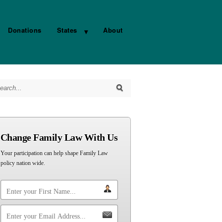
Donations
States
About
arch for:
Change Family Law With Us
Your participation can help shape Family Law
policy nation wide.