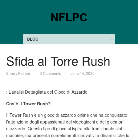
BLOG
Sfida al Torre Rush
Sherry Palmer
0 Comments
June 14, 2026
: L’analisi Dettagliata del Gioco di Azzardo
Cos’è il Tower Rush?
Il Tower Rush è un gioco di azzardo online che ha conquistato
l’attenzione degli appassionati dei videogiochi e dei giocatori
d’azzardo. Questo tipo di gioco si ispira alla tradizionale slot
machine, ma presenta somelementi innovativi e dinamici che lo