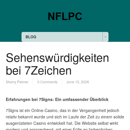
BLOG
Sehenswürdigkeiten
bei 7Zeichen
Sherry Palmer
0 Comments
June 15, 2026
Erfahrungen bei 7Signs: Ein umfassender Überblick
7Signs ist ein Online-Casino, das in der Vergangenheit jedoch
relativ bekannt wurde und sich im Laufe der Zeit zu einem solide
ausgerüsteten Casino entwickelt hat. Die Website selbst wirkt
modern und ansprechend, mit einer Fülle an farbenfrohen