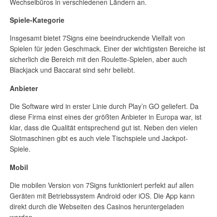
Wechselbüros in verschiedenen Ländern an.
Spiele-Kategorie
Insgesamt bietet 7Signs eine beeindruckende Vielfalt von
Spielen für jeden Geschmack. Einer der wichtigsten Bereiche ist
sicherlich die Bereich mit den Roulette-Spielen, aber auch
Blackjack und Baccarat sind sehr beliebt.
Anbieter
Die Software wird in erster Linie durch Play’n GO geliefert. Da
diese Firma einst eines der größten Anbieter in Europa war, ist
klar, dass die Qualität entsprechend gut ist. Neben den vielen
Slotmaschinen gibt es auch viele Tischspiele und Jackpot-
Spiele.
Mobil
Die mobilen Version von 7Signs funktioniert perfekt auf allen
Geräten mit Betriebssystem Android oder iOS. Die App kann
direkt durch die Webseiten des Casinos heruntergeladen
werden.