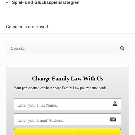
Spiel- und Glücksspielstrategien
Comments are closed.
Search for:
Change Family Law With Us
Your participation can help shape Family Law policy nation wide.