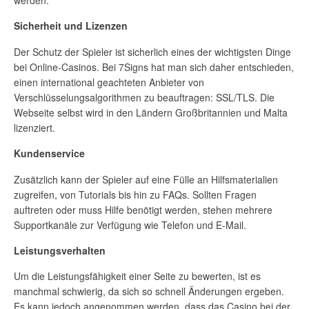
Sicherheit und Lizenzen
Der Schutz der Spieler ist sicherlich eines der wichtigsten Dinge
bei Online-Casinos. Bei 7Signs hat man sich daher entschieden,
einen international geachteten Anbieter von
Verschlüsselungsalgorithmen zu beauftragen: SSL/TLS. Die
Webseite selbst wird in den Ländern Großbritannien und Malta
lizenziert.
Kundenservice
Zusätzlich kann der Spieler auf eine Fülle an Hilfsmaterialien
zugreifen, von Tutorials bis hin zu FAQs. Sollten Fragen
auftreten oder muss Hilfe benötigt werden, stehen mehrere
Supportkanäle zur Verfügung wie Telefon und E-Mail.
Leistungsverhalten
Um die Leistungsfähigkeit einer Seite zu bewerten, ist es
manchmal schwierig, da sich so schnell Änderungen ergeben.
Es kann jedoch angenommen werden, dass das Casino bei der