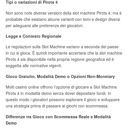
Tipi o variazioni di Pirots 4
Non sono note diverse versioni della slot machine Pirots 4, ma è
probabile che esistano alcune varianti con temi e design diversi
per adeguarsi alle preferenze dei giocatori.
Legge e Contesto Regionale
Le regolazioni sulla Slot Machine variano a seconda del paese
in cui si gioca. È quindi importante accertarsi che la slot machine
Pirots 4 sia disponibile nella propria regione geografica ed è
soggetta alle normative vigenti.
Gioco Gratuito, Modalità Demo o Opzioni Non-Monetary
Molti casinò online offrono l’opzione di giocare a Slot Machine
Pirots 4 in modalità demo senza dover depositare fondi. In
questo modo i giocatori possono esplorare il gioco e sviluppare
una strategia prima di passare ai giochi con scommessa.
Differenze tra Gioco con Scommessa Reale e Modalità
Demo