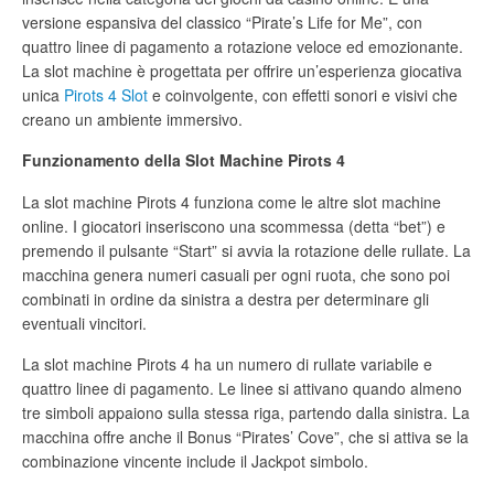
versione espansiva del classico “Pirate’s Life for Me”, con
quattro linee di pagamento a rotazione veloce ed emozionante.
La slot machine è progettata per offrire un’esperienza giocativa
unica
Pirots 4 Slot
e coinvolgente, con effetti sonori e visivi che
creano un ambiente immersivo.
Funzionamento della Slot Machine Pirots 4
La slot machine Pirots 4 funziona come le altre slot machine
online. I giocatori inseriscono una scommessa (detta “bet”) e
premendo il pulsante “Start” si avvia la rotazione delle rullate. La
macchina genera numeri casuali per ogni ruota, che sono poi
combinati in ordine da sinistra a destra per determinare gli
eventuali vincitori.
La slot machine Pirots 4 ha un numero di rullate variabile e
quattro linee di pagamento. Le linee si attivano quando almeno
tre simboli appaiono sulla stessa riga, partendo dalla sinistra. La
macchina offre anche il Bonus “Pirates’ Cove”, che si attiva se la
combinazione vincente include il Jackpot simbolo.