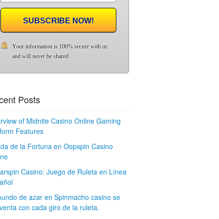
SUBSCRIBE NOW!
Your information is 100% secure with us
and will never be shared
cent Posts
rview of Midnite Casino Online Gaming
tform Features
da de la Fortuna en Oopspin Casino
ine
arspin Casino: Juego de Ruleta en Línea
añol
mundo de azar en Spinmacho casino se
venta con cada giro de la ruleta.