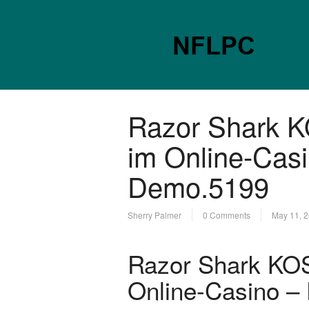
Razor Shark 
im Online-Casi
Demo.5199
Sherry Palmer
0 Comments
May 11, 
Razor Shark KO
Online-Casino –