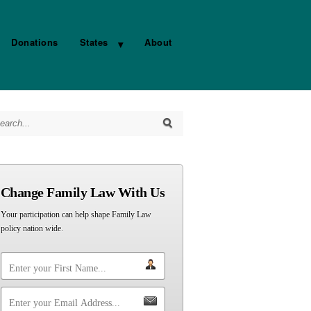
Donations
States
About
arch for:
Change Family Law With Us
Your participation can help shape Family Law
policy nation wide.