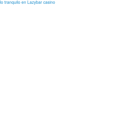
lo tranquilo en Lazybar casino