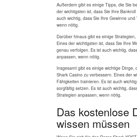
Außerdem gibt es einige Tipps, die Sie b
der wichtigsten ist, dass Sie Ihre Bankroll
auch wichtig, dass Sie Ihre Gewinne und 
wenn nötig.
Darüber hinaus gibt es einige Strategien
Eines der wichtigsten ist, dass Sie Ihre 
genau verfolgen. Es ist auch wichtig, dass
anpassen, wenn nötig.
Insgesamt gibt es einige wichtige Dinge,
Shark Casino zu verbessern. Eines der wic
Fähigkeiten trainieren. Es ist auch wichti
sorgfältig setzen. Es ist auch wichtig, d
Strategien anpassen, wenn nötig.
Das kostenlose 
wissen müssen