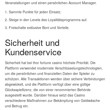
Veranstaltungen und einen persönlichen Account Manager.
Sammle Punkte für jeden Einsatz.
Steige in den Levels des Loyalitätsprogramms auf.
Freischalte exklusive Boni und Vorteile.
Sicherheit und
Kundenservice
Sicherheit hat bei thor fortune casino höchste Priorität. Die
Plattform verwendet modernste Verschlüsselungstechnologien,
um die persönlichen und finanziellen Daten der Spieler zu
schützen. Alle Transaktionen werden über sichere Verbindungen
abgewickelt, und die Plattform verfügt über eine gültige
Glücksspiellizenz, die von einer renommierten Behörde
ausgestellt wurde. Darüber hinaus setzt das Casino
verschiedene Maßnahmen zur Bekämpfung von Geldwäsche
und Betrug ein.