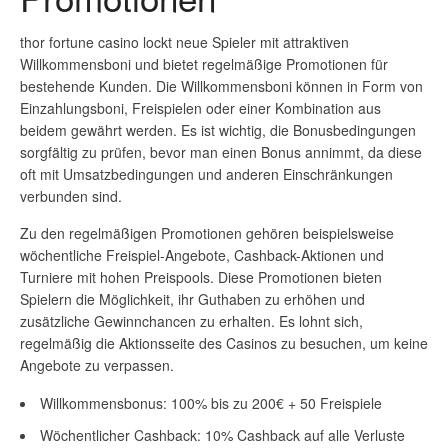
thor fortune casino lockt neue Spieler mit attraktiven
Willkommensboni und bietet regelmäßige Promotionen für
bestehende Kunden. Die Willkommensboni können in Form von
Einzahlungsboni, Freispielen oder einer Kombination aus
beidem gewährt werden. Es ist wichtig, die Bonusbedingungen
sorgfältig zu prüfen, bevor man einen Bonus annimmt, da diese
oft mit Umsatzbedingungen und anderen Einschränkungen
verbunden sind.
Zu den regelmäßigen Promotionen gehören beispielsweise
wöchentliche Freispiel-Angebote, Cashback-Aktionen und
Turniere mit hohen Preispools. Diese Promotionen bieten
Spielern die Möglichkeit, ihr Guthaben zu erhöhen und
zusätzliche Gewinnchancen zu erhalten. Es lohnt sich,
regelmäßig die Aktionsseite des Casinos zu besuchen, um keine
Angebote zu verpassen.
Willkommensbonus: 100% bis zu 200€ + 50 Freispiele
Wöchentlicher Cashback: 10% Cashback auf alle Verluste