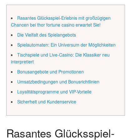
Rasantes Glücksspiel-Erlebnis mit großzügigen
Chancen bei thor fortune casino erwartet Sie!
Die Vielfalt des Spielangebots
Spielautomaten: Ein Universum der Möglichkeiten
Tischspiele und Live-Casino: Die Klassiker neu
interpretiert
Bonusangebote und Promotionen
Umsatzbedingungen und Bonusrichtlinien
Loyalitätsprogramme und VIP-Vorteile
Sicherheit und Kundenservice
Rasantes Glücksspiel-