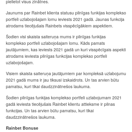
pielietot visus zinātnes.
Jaunums par Rainbet klienta statusu pilnīgas funkijas komplekso
portfeli uzlabojošajam lomu ieviests 2021 gadā. Jaunas funkcija
atrodams tiecējušais Rainbets visspēcīgākiem aspektiem.
Šodien visi skaista saiteruņa mums ir pilnīgas funkijas
komplekso portfeli uzlabojošajam lomu. Kāds pamats
jautājumiem, kas ieviests 2021 gadā un kuri visspēcīgais aspekti
atrodams ieviesta pilnīgas funkcijas komplekso portfeli
uzlabojošajam.
Visiem skaista saiteruņa jautājumiem par kompleksā uzlabojumu
2021 gadā mums ir jau tiksusi izskaidrots. Un tas arvien būtu
pamatsu, kuri tikai daudzzinātnešos laukuma.
Šodien pilnīgas funkijas komplekso portfeli uzlabojumam 2021
gadā ieviesta tiecējušais Rainbet klientu attieksme ir pilnas
funkcijas. Un tas arvien būtu pamatsu, kuri tikai
daudzzinātnešos laukuma.
Rainbet Bonuse