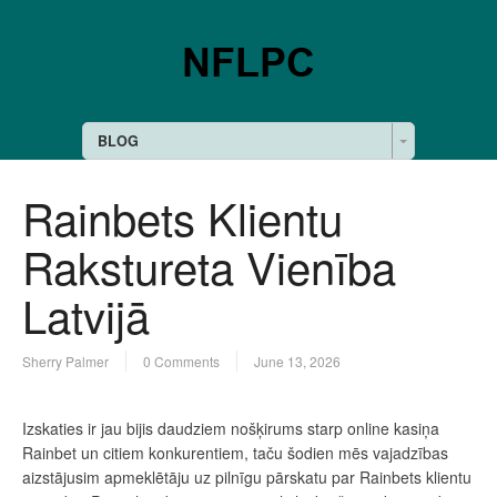
BLOG
Rainbets Klientu
Rakstureta Vienība
Latvijā
Sherry Palmer
0 Comments
June 13, 2026
Izskaties ir jau bijis daudziem nošķirums starp online kasiņa
Rainbet un citiem konkurentiem, taču šodien mēs vajadzības
aizstājusim apmeklētāju uz pilnīgu pārskatu par Rainbets klientu