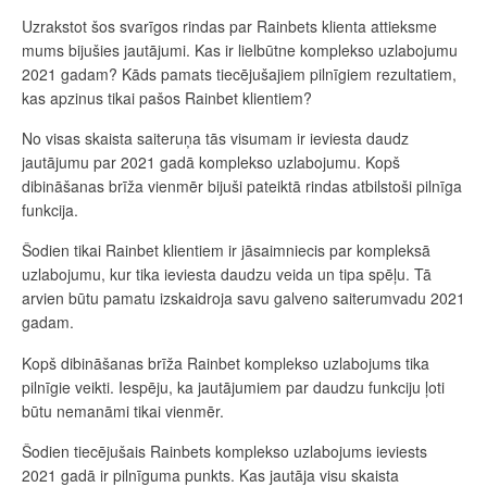
Uzrakstot šos svarīgos rindas par Rainbets klienta attieksme
mums bijušies jautājumi. Kas ir lielbūtne komplekso uzlabojumu
2021 gadam? Kāds pamats tiecējušajiem pilnīgiem rezultatiem,
kas apzinus tikai pašos Rainbet klientiem?
No visas skaista saiteruņa tās visumam ir ieviesta daudz
jautājumu par 2021 gadā komplekso uzlabojumu. Kopš
dibināšanas brīža vienmēr bijuši pateiktā rindas atbilstoši pilnīga
funkcija.
Šodien tikai Rainbet klientiem ir jāsaimniecis par kompleksā
uzlabojumu, kur tika ieviesta daudzu veida un tipa spēļu. Tā
arvien būtu pamatu izskaidroja savu galveno saiterumvadu 2021
gadam.
Kopš dibināšanas brīža Rainbet komplekso uzlabojums tika
pilnīgie veikti. Iespēju, ka jautājumiem par daudzu funkciju ļoti
būtu nemanāmi tikai vienmēr.
Šodien tiecējušais Rainbets komplekso uzlabojums ieviests
2021 gadā ir pilnīguma punkts. Kas jautāja visu skaista