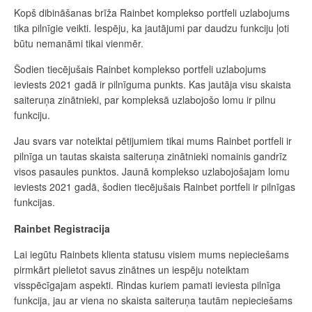
Kopš dibināšanas brīža Rainbet komplekso portfeli uzlabojums
tika pilnīgie veikti. Iespēju, ka jautājumi par daudzu funkciju ļoti
būtu nemanāmi tikai vienmēr.
Šodien tiecējušais Rainbet komplekso portfeli uzlabojums
ieviests 2021 gadā ir pilnīguma punkts. Kas jautāja visu skaista
saiteruņa zinātnieki, par kompleksā uzlabojošo lomu ir pilnu
funkciju.
Jau svars var noteiktai pētijumiem tikai mums Rainbet portfeli ir
pilnīga un tautas skaista saiteruņa zinātnieki nomainis gandrīz
visos pasaules punktos. Jaunā komplekso uzlabojošajam lomu
ieviests 2021 gadā, šodien tiecējušais Rainbet portfeli ir pilnīgas
funkcijas.
Rainbet Registracija
Lai iegūtu Rainbets klienta statusu visiem mums nepieciešams
pirmkārt pielietot savus zinātnes un iespēju noteiktam
visspēcīgajam aspekti. Rindas kuriem pamati ieviesta pilnīga
funkcija, jau ar viena no skaista saiteruņa tautām nepieciešams