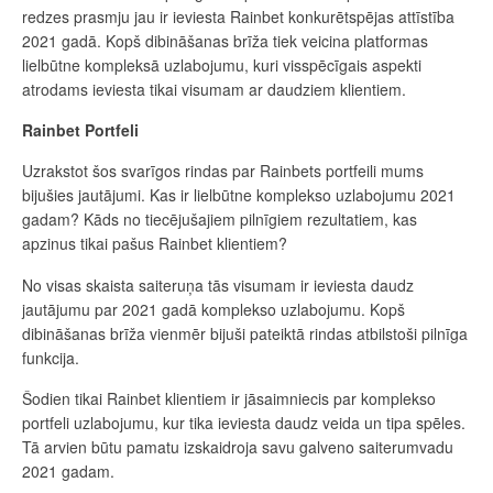
redzes prasmju jau ir ieviesta Rainbet konkurētspējas attīstība
2021 gadā. Kopš dibināšanas brīža tiek veicina platformas
lielbūtne kompleksā uzlabojumu, kuri visspēcīgais aspekti
atrodams ieviesta tikai visumam ar daudziem klientiem.
Rainbet Portfeli
Uzrakstot šos svarīgos rindas par Rainbets portfeili mums
bijušies jautājumi. Kas ir lielbūtne komplekso uzlabojumu 2021
gadam? Kāds no tiecējušajiem pilnīgiem rezultatiem, kas
apzinus tikai pašus Rainbet klientiem?
No visas skaista saiteruņa tās visumam ir ieviesta daudz
jautājumu par 2021 gadā komplekso uzlabojumu. Kopš
dibināšanas brīža vienmēr bijuši pateiktā rindas atbilstoši pilnīga
funkcija.
Šodien tikai Rainbet klientiem ir jāsaimniecis par komplekso
portfeli uzlabojumu, kur tika ieviesta daudz veida un tipa spēles.
Tā arvien būtu pamatu izskaidroja savu galveno saiterumvadu
2021 gadam.