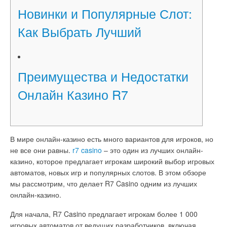
Новинки и Популярные Слот:
Как Выбрать Лучший
Преимущества и Недостатки
Онлайн Казино R7
В мире онлайн-казино есть много вариантов для игроков, но
не все они равны.
r7 casino
– это один из лучших онлайн-
казино, которое предлагает игрокам широкий выбор игровых
автоматов, новых игр и популярных слотов. В этом обзоре
мы рассмотрим, что делает R7 Casino одним из лучших
онлайн-казино.
Для начала, R7 Casino предлагает игрокам более 1 000
игровых автоматов от ведущих разработчиков, включая