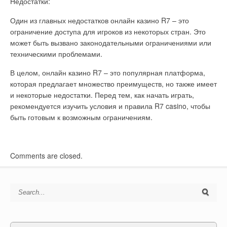
Недостатки:
Один из главных недостатков онлайн казино R7 – это
ограничение доступа для игроков из некоторых стран. Это
может быть вызвано законодательными ограничениями или
техническими проблемами.
В целом, онлайн казино R7 – это популярная платформа,
которая предлагает множество преимуществ, но также имеет
и некоторые недостатки. Перед тем, как начать играть,
рекомендуется изучить условия и правила R7 casino, чтобы
быть готовым к возможным ограничениям.
Comments are closed.
Search for: