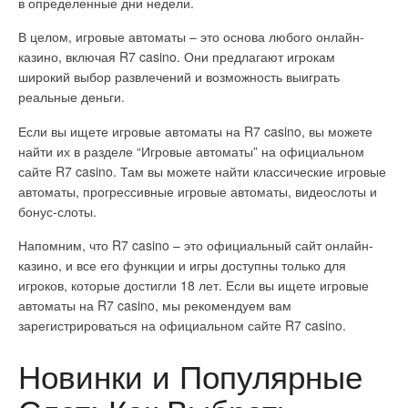
в определенные дни недели.
В целом, игровые автоматы – это основа любого онлайн-
казино, включая R7 casino. Они предлагают игрокам
широкий выбор развлечений и возможность выиграть
реальные деньги.
Если вы ищете игровые автоматы на R7 casino, вы можете
найти их в разделе “Игровые автоматы” на официальном
сайте R7 casino. Там вы можете найти классические игровые
автоматы, прогрессивные игровые автоматы, видеослоты и
бонус-слоты.
Напомним, что R7 casino – это официальный сайт онлайн-
казино, и все его функции и игры доступны только для
игроков, которые достигли 18 лет. Если вы ищете игровые
автоматы на R7 casino, мы рекомендуем вам
зарегистрироваться на официальном сайте R7 casino.
Новинки и Популярные