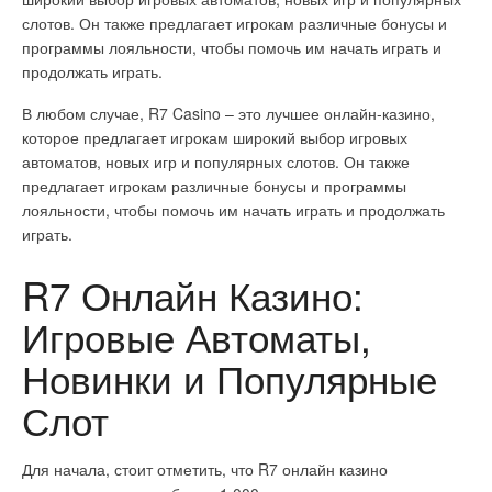
слотов. Он также предлагает игрокам различные бонусы и
программы лояльности, чтобы помочь им начать играть и
продолжать играть.
В любом случае, R7 Casino – это лучшее онлайн-казино,
которое предлагает игрокам широкий выбор игровых
автоматов, новых игр и популярных слотов. Он также
предлагает игрокам различные бонусы и программы
лояльности, чтобы помочь им начать играть и продолжать
играть.
R7 Онлайн Казино:
Игровые Автоматы,
Новинки и Популярные
Слот
Для начала, стоит отметить, что R7 онлайн казино