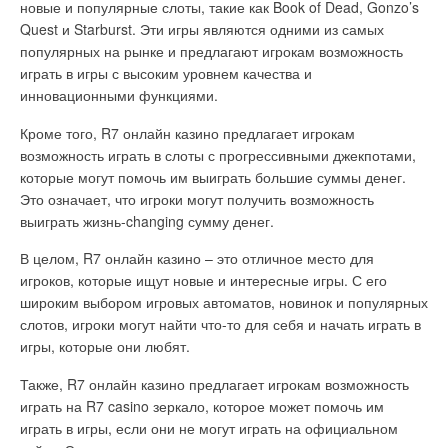
новые и популярные слоты, такие как Book of Dead, Gonzo’s
Quest и Starburst. Эти игры являются одними из самых
популярных на рынке и предлагают игрокам возможность
играть в игры с высоким уровнем качества и
инновационными функциями.
Кроме того, R7 онлайн казино предлагает игрокам
возможность играть в слоты с прогрессивными джекпотами,
которые могут помочь им выиграть большие суммы денег.
Это означает, что игроки могут получить возможность
выиграть жизнь-changing сумму денег.
В целом, R7 онлайн казино – это отличное место для
игроков, которые ищут новые и интересные игры. С его
широким выбором игровых автоматов, новинок и популярных
слотов, игроки могут найти что-то для себя и начать играть в
игры, которые они любят.
Также, R7 онлайн казино предлагает игрокам возможность
играть на R7 casino зеркало, которое может помочь им
играть в игры, если они не могут играть на официальном