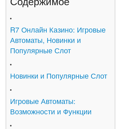
Содержимое
R7 Онлайн Казино: Игровые
Автоматы, Новинки и
Популярные Слот
Новинки и Популярные Слот
Игровые Автоматы:
Возможности и Функции