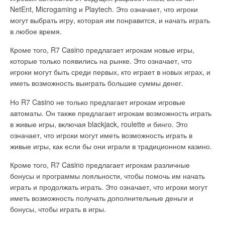
NetEnt, Microgaming и Playtech. Это означает, что игроки
могут выбрать игру, которая им понравится, и начать играть
в любое время.
Кроме того, R7 Casino предлагает игрокам новые игры,
которые только появились на рынке. Это означает, что
игроки могут быть среди первых, кто играет в новых играх, и
иметь возможность выиграть большие суммы денег.
Но R7 Casino не только предлагает игрокам игровые
автоматы. Он также предлагает игрокам возможность играть
в живые игры, включая blackjack, roulette и бинго. Это
означает, что игроки могут иметь возможность играть в
живые игры, как если бы они играли в традиционном казино.
Кроме того, R7 Casino предлагает игрокам различные
бонусы и программы лояльности, чтобы помочь им начать
играть и продолжать играть. Это означает, что игроки могут
иметь возможность получать дополнительные деньги и
бонусы, чтобы играть в игры.