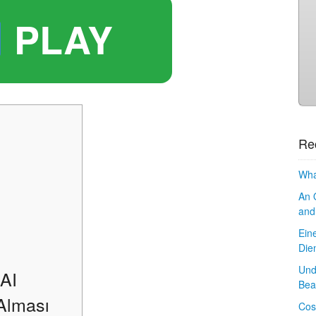
PLAY
Re
Wha
An 
and
Ein
Die
Und
AI
Bea
 Alması
Cos