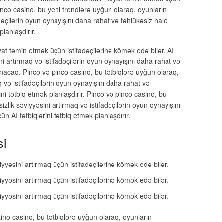
inco casino, bu yeni trendlərə uyğun olaraq, oyunların
adəçilərin oyun oynayışını daha rahat və təhlükəsiz hale
lanlaşdırır.
əyat təmin etmək üçün istifadəçilərinə kömək edə bilər. AI
ini artırmaq və istifadəçilərin oyun oynayışını daha rahat və
unacaq. Pinco və pinco casino, bu tətbiqlərə uyğun olaraq,
q və istifadəçilərin oyun oynayışını daha rahat və
ni tətbiq etmək planlaşdırır. Pinco və pinco casino, bu
izlik səviyyəsini artırmaq və istifadəçilərin oyun oynayışını
 AI tətbiqlərini tətbiq etmək planlaşdırır.
si
əviyyəsini artırmaq üçün istifadəçilərinə kömək edə bilər.
əviyyəsini artırmaq üçün istifadəçilərinə kömək edə bilər.
əviyyəsini artırmaq üçün istifadəçilərinə kömək edə bilər.
ino casino, bu tətbiqlərə uyğun olaraq, oyunların