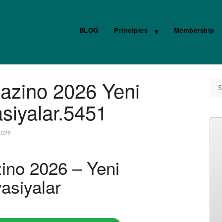
BLOG
Principles
Membership
azino 2026 Yeni
Se
asiyalar.5451
2026
ino 2026 – Yeni
asiyalar