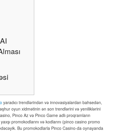
AI
 Alması
əsi
o
yaradıcı trendlərindən və innovasiyalardan bahsedən,
hur oyun xidmətinin ən son trendlərini və yeniliklərini
 Casino, Pinco Az və Pinco Game adlı proqramların
 yaxşı promokodlarını və kodlarını (pinco casino promo
 edəcəyik. Bu promokodlarla Pinco Casino-da oynayanda