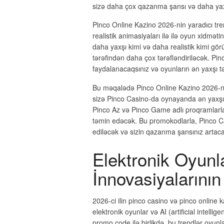
sizə daha çox qazanma şansı və daha yax
Pinco Online Kazino 2026-nin yaradıcı tren
realistik animasiyaları ilə ilə oyun xidmət
daha yaxşı kimi və daha realistik kimi gö
tərəfindən daha çox tərəfləndiriləcək. Pi
faydalanacaqsınız və oyunların ən yaxşı t
Bu məqalədə Pinco Online Kazino 2026-ni
sizə Pinco Casino-da oynayanda ən yaxşı 
Pinco Az və Pinco Game adlı proqramlarl
təmin edəcək. Bu promokodlarla, Pinco C
ediləcək və sizin qazanma şansınız artac
Elektronik Oyunl
İnnovasiyalarının
2026-ci ilin pinco casino və pinco online k
elektronik oyunlar və AI (artificial intellig
promo code ilə birlikdə, bu trendlər oyun