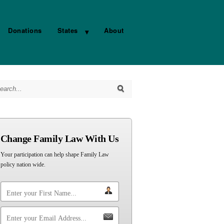
Donations
States
About
arch for:
Change Family Law With Us
Your participation can help shape Family Law
policy nation wide.