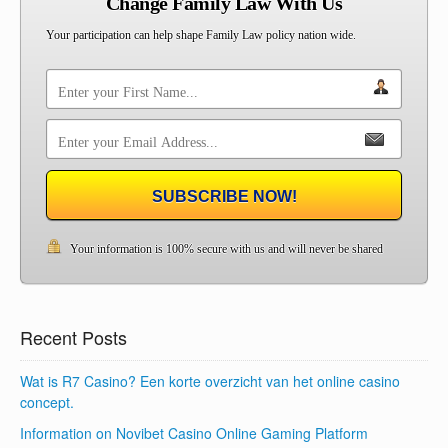
Change Family Law With Us
Your participation can help shape Family Law policy nation wide.
SUBSCRIBE NOW!
Your information is 100% secure with us and will never be shared
Recent Posts
Wat is R7 Casino? Een korte overzicht van het online casino
concept.
Information on Novibet Casino Online Gaming Platform