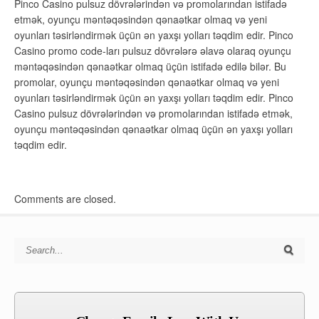
Pinco Casino pulsuz dövrələrindən və promolarından istifadə
etmək, oyunçu məntəqəsindən qənaətkar olmaq və yeni
oyunları təsirləndirmək üçün ən yaxşı yolları təqdim edir. Pinco
Casino promo code-ları pulsuz dövrələrə əlavə olaraq oyunçu
məntəqəsindən qənaətkar olmaq üçün istifadə edilə bilər. Bu
promolar, oyunçu məntəqəsindən qənaətkar olmaq və yeni
oyunları təsirləndirmək üçün ən yaxşı yolları təqdim edir. Pinco
Casino pulsuz dövrələrindən və promolarından istifadə etmək,
oyunçu məntəqəsindən qənaətkar olmaq üçün ən yaxşı yolları
təqdim edir.
Comments are closed.
Search for: