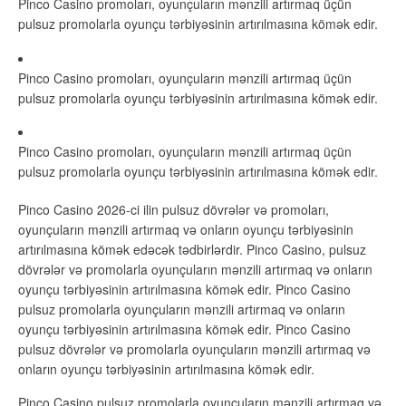
Pinco Casino promoları, oyunçuların mənzili artırmaq üçün
pulsuz promolarla oyunçu tərbiyəsinin artırılmasına kömək edir.
Pinco Casino promoları, oyunçuların mənzili artırmaq üçün
pulsuz promolarla oyunçu tərbiyəsinin artırılmasına kömək edir.
Pinco Casino promoları, oyunçuların mənzili artırmaq üçün
pulsuz promolarla oyunçu tərbiyəsinin artırılmasına kömək edir.
Pinco Casino 2026-ci ilin pulsuz dövrələr və promoları,
oyunçuların mənzili artırmaq və onların oyunçu tərbiyəsinin
artırılmasına kömək edəcək tədbirlərdir. Pinco Casino, pulsuz
dövrələr və promolarla oyunçuların mənzili artırmaq və onların
oyunçu tərbiyəsinin artırılmasına kömək edir. Pinco Casino
pulsuz promolarla oyunçuların mənzili artırmaq və onların
oyunçu tərbiyəsinin artırılmasına kömək edir. Pinco Casino
pulsuz dövrələr və promolarla oyunçuların mənzili artırmaq və
onların oyunçu tərbiyəsinin artırılmasına kömək edir.
Pinco Casino pulsuz promolarla oyunçuların mənzili artırmaq və