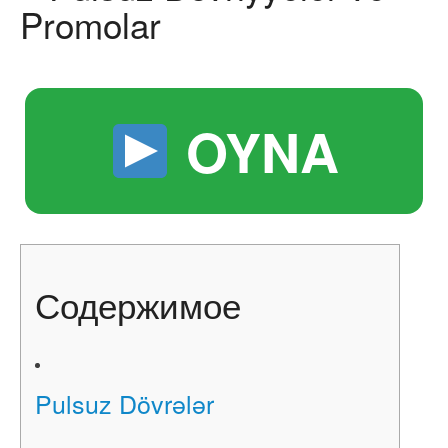
Promolar
OYNA
Содержимое
Pulsuz Dövrələr