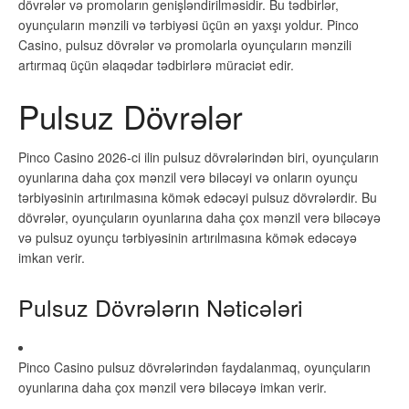
dövrələr və promoların genişləndirilməsidir. Bu tədbirlər,
oyunçuların mənzili və tərbiyəsi üçün ən yaxşı yoldur. Pinco
Casino, pulsuz dövrələr və promolarla oyunçuların mənzili
artırmaq üçün əlaqədar tədbirlərə müraciət edir.
Pulsuz Dövrələr
Pinco Casino 2026-ci ilin pulsuz dövrələrindən biri, oyunçuların
oyunlarına daha çox mənzil verə biləcəyi və onların oyunçu
tərbiyəsinin artırılmasına kömək edəcəyi pulsuz dövrələrdir. Bu
dövrələr, oyunçuların oyunlarına daha çox mənzil verə biləcəyə
və pulsuz oyunçu tərbiyəsinin artırılmasına kömək edəcəyə
imkan verir.
Pulsuz Dövrələrın Nəticələri
Pinco Casino pulsuz dövrələrindən faydalanmaq, oyunçuların
oyunlarına daha çox mənzil verə biləcəyə imkan verir.