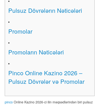
Pulsuz Dövrələrın Nəticələri
Promolar
Promoların Nəticələri
Pinco Online Kazino 2026 –
Pulsuz Dövrələr və Promolar
pinco
Online Kazino 2026-ci ilin məqsədlərindən biri pulsuz