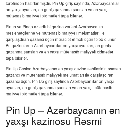
tərəfindən hazırlanmışdır. Pin Up giriş saytında, Azərbaycanlılar
ən yaxşı oyunları, ən geniş qazanma şansları və ən yaxşı
mütənasib maliyyəli xidmətləri tapa bilərlər.
Pinup və Pinap az adlı iki qazino variant Azərbaycanın
məsləhətçilərinə və mütənasib maliyyəli məlumatları ilə
qarşılaşdıran qazancı üçün müraciət etmək üçün tələb olunur.
Bu qazinolarda Azərbaycanlılar ən yaxşı oyunları, ən geniş
qazanma şansları və ən yaxşı mütənasib maliyyəli xidmətləri
tapa bilərlər.
Pin Up Casino Azərbaycanın ən yaxşı qazino səhifəsidir, əsasən
qazancı və mütənasib maliyyəli məlumatları ilə qarşılaşdıran
qazancı üçün. Pin Up giriş saytında Azərbaycanlılar ən yaxşı
oyunları, ən geniş qazanma şansları və ən yaxşı mütənasib
maliyyəli xidmətləri tapa bilərlər.
Pin Up – Azərbaycanın ən
yaxşı kazinosu Rəsmi