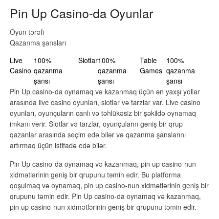
Pin Up Casino-da Oyunlar
Oyun tərəfi
Qazanma şansları
Live
100%
Slotlar
100%
Table
100%
Casino
qazanma
qazanma
Games
qazanma
şansı
şansı
şansı
Pin Up casino-da oynamaq və kazanmaq üçün ən yaxşı yollar
arasında live casino oyunları, slotlar və tarzlar var. Live casino
oyunları, oyunçuların canlı və təhlükəsiz bir şəkildə oynamaq
imkanı verir. Slotlar və tarzlar, oyunçuların geniş bir qrup
qazanlar arasında seçim edə bilər və qazanma şanslarını
artırmaq üçün istifadə edə bilər.
Pin Up casino-da oynamaq və kazanmaq, pin up casino-nun
xidmətlərinin geniş bir qrupunu təmin edir. Bu platforma
qoşulmaq və oynamaq, pin up casino-nun xidmətlərinin geniş bir
qrupunu təmin edir. Pin Up casino-da oynamaq və kazanmaq,
pin up casino-nun xidmətlərinin geniş bir qrupunu təmin edir.