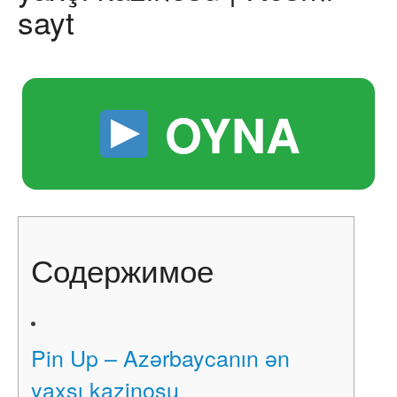
sayt
OYNA
Содержимое
Pin Up – Azərbaycanın ən
yaxşı kazinosu