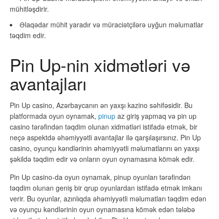
mühitləşdirir.
Əlaqədar mühit yaradır və müraciətçilərə uyğun məlumatlar
təqdim edir.
Pin Up-nin xidmətləri və
avantajları
Pin Up casino, Azərbaycanın ən yaxşı kazino səhifəsidir. Bu
platformada oyun oynamak,
pinup
az giriş yapmaq və pin up
casino tərəfindən təqdim olunan xidmətləri istifadə etmək, bir
neçə aspektdə əhəmiyyətli avantajlar ilə qarşılaşırsınız. Pin Up
casino, oyunçu kəndlərinin əhəmiyyətli məlumatlarını ən yaxşı
şəkildə təqdim edir və onların oyun oynamasına kömək edir.
Pin Up casino-da oyun oynamak, pinup oyunları tərəfindən
təqdim olunan geniş bir qrup oyunlardan istifadə etmək imkanı
verir. Bu oyunlar, azınlıqda əhəmiyyətli məlumatları təqdim edən
və oyunçu kəndlərinin oyun oynamasına kömək edən tələbə