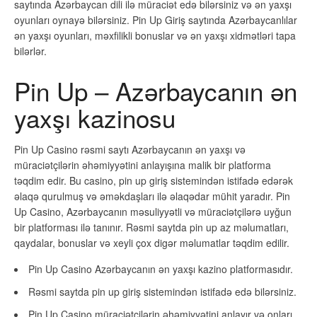
saytında Azərbaycan dili ilə müraciət edə bilərsiniz və ən yaxşı
oyunları oynayə bilərsiniz. Pin Up Giriş saytında Azərbaycanlılar
ən yaxşı oyunları, məxfilikli bonuslar və ən yaxşı xidmətləri tapa
bilərlər.
Pin Up – Azərbaycanın ən
yaxşı kazinosu
Pin Up Casino rəsmi saytı Azərbaycanın ən yaxşı və
müraciətçilərin əhəmiyyətini anlayışına malik bir platforma
təqdim edir. Bu casino, pin up giriş sistemindən istifadə edərək
əlaqə qurulmuş və əməkdaşları ilə əlaqədar mühit yaradır. Pin
Up Casino, Azərbaycanın məsuliyyətli və müraciətçilərə uyğun
bir platforması ilə tanınır. Rəsmi saytda pin up az məlumatları,
qaydalar, bonuslar və xeyli çox digər məlumatlar təqdim edilir.
Pin Up Casino Azərbaycanın ən yaxşı kazino platformasıdır.
Rəsmi saytda pin up giriş sistemindən istifadə edə bilərsiniz.
Pin Up Casino müraciətçilərin əhəmiyyətini anlayır və onları