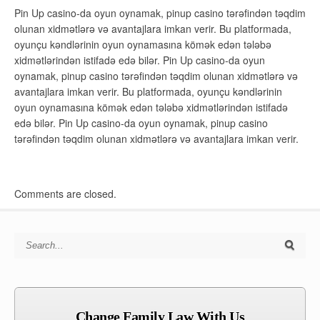
Pin Up casino-da oyun oynamak, pinup casino tərəfindən təqdim
olunan xidmətlərə və avantajlara imkan verir. Bu platformada,
oyunçu kəndlərinin oyun oynamasına kömək edən tələbə
xidmətlərindən istifadə edə bilər. Pin Up casino-da oyun
oynamak, pinup casino tərəfindən təqdim olunan xidmətlərə və
avantajlara imkan verir. Bu platformada, oyunçu kəndlərinin
oyun oynamasına kömək edən tələbə xidmətlərindən istifadə
edə bilər. Pin Up casino-da oyun oynamak, pinup casino
tərəfindən təqdim olunan xidmətlərə və avantajlara imkan verir.
Comments are closed.
Search for:
Change Family Law With Us