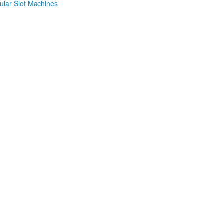
ular Slot Machines