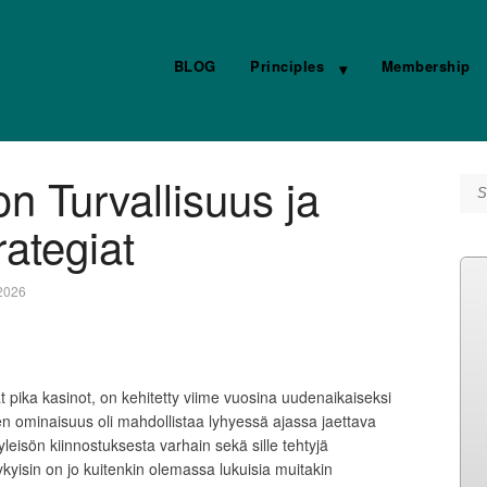
BLOG
Principles
Membership
n Turvallisuus ja
Se
ategiat
2026
t pika kasinot, on kehitetty viime vuosina uudenaikaiseksi
n ominaisuus oli mahdollistaa lyhyessä ajassa jaettava
yleisön kiinnostuksesta varhain sekä sille tehtyjä
kyisin on jo kuitenkin olemassa lukuisia muitakin