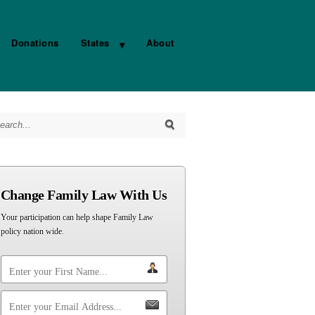
Donations
States
About
arch for:
Change Family Law With Us
Your participation can help shape Family Law
policy nation wide.