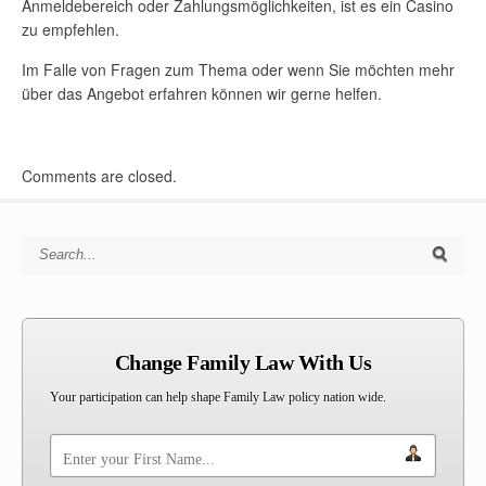
Anmeldebereich oder Zahlungsmöglichkeiten, ist es ein Casino
zu empfehlen.
Im Falle von Fragen zum Thema oder wenn Sie möchten mehr
über das Angebot erfahren können wir gerne helfen.
Comments are closed.
Search for:
Change Family Law With Us
Your participation can help shape Family Law policy nation wide.