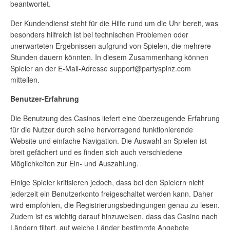
beantwortet.
Der Kundendienst steht für die Hilfe rund um die Uhr bereit, was
besonders hilfreich ist bei technischen Problemen oder
unerwarteten Ergebnissen aufgrund von Spielen, die mehrere
Stunden dauern könnten. In diesem Zusammenhang können
Spieler an der E-Mail-Adresse support@partyspinz.com
mitteilen.
Benutzer-Erfahrung
Die Benutzung des Casinos liefert eine überzeugende Erfahrung
für die Nutzer durch seine hervorragend funktionierende
Website und einfache Navigation. Die Auswahl an Spielen ist
breit gefächert und es finden sich auch verschiedene
Möglichkeiten zur Ein- und Auszahlung.
Einige Spieler kritisieren jedoch, dass bei den Spielern nicht
jederzeit ein Benutzerkonto freigeschaltet werden kann. Daher
wird empfohlen, die Registrierungsbedingungen genau zu lesen.
Zudem ist es wichtig darauf hinzuweisen, dass das Casino nach
Ländern filtert, auf welche Länder bestimmte Angebote