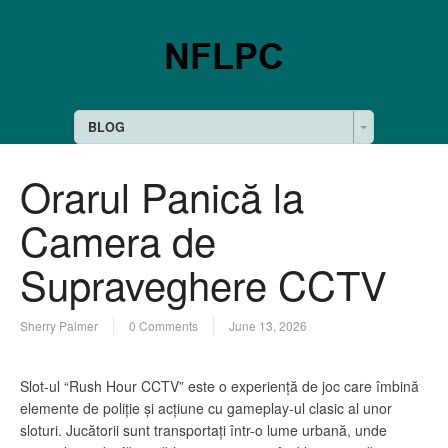
BLOG
Orarul Panică la
Camera de
Supraveghere CCTV
Sherry Palmer
0 Comments
June 13, 2026
Slot-ul “Rush Hour CCTV” este o experiență de joc care îmbină
elemente de poliție și acțiune cu gameplay-ul clasic al unor
sloturi. Jucătorii sunt transportați într-o lume urbană, unde