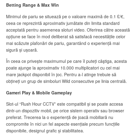
Betting Range & Max Win
Minimul de pariu se situează pe o valoare maximă de 0.1 £/€,
ceea ce reprezintă aproximativ jumătate din limita standard
acceptată pentru asemenea sloturi video. Oferirea către această
opțiune se face în mod deliberat să satisfacă necesitățile celor
mai scăzute plafonări de pariu, garantând o experiență mai
sigură și ușoară.
În ceea ce privește maximumul pe care îl puteți câştiga, acesta
poate ajunge la aproximativ 10.000 multiplicatori cu cel mai
mare jackpot disponibil în joc. Pentru a-l atinge trebuie să
obțineți un grup de simboluri Wild consecutive pe linia centrală.
Gameri Play & Mobile Gameplay
Slot-ul “Rush Hour CCTV” este compatibil și se poate accesa
dintr-un dispozitiv mobil, pe orice sistem operativ sau browser
preferat. Trecerea la o experiență de joacă mobiliară nu
compromite în nici un fel aspecte esențiale precum funcțiile
disponibile, designul grafic și stabilitatea.