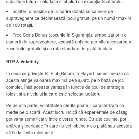
substituie tuturor celorlalte simboluri cu excepția Scatterului.
Scatter: o mașină de urmărire dotată cu camere de
supraveghere ce declanșează jocul gratuit, pe un număr maxim
de 100 rotații.
Free Spins Bonus (Jocurile în Siguranță): simbolizat prin o
cameră de supraveghere, această opțiune permite accesarea a
zece rotiri gratuite și cu rata standard de plată dublata.
RTP & Volatility
În ceea ce privește RTP-ul (Return to Player), se estimează că
acesta atinge valoarea maximă de 96,08% pe o baza de joc
complet. Însă aceasta variază în funcție de tipul de strategie
folosit și a nivelului la care este selectat jucătorul.
Pe de altă parte, volatilitatea oferită poate fi caracterizată ca
medie pe o scară. Acest lucru indică că experiențele de câștig
pot varia semnificativ între diverse runde. Cu alte cuvinte, pot
apărea și perioade în care nu veți obține nicio plată sau acestea
să fie la limita minimului.