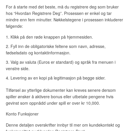
For å starte med det beste, må du registrere deg som bruker
hos “Hvordan Registrere Deg”. Prosessen er enkel og tar
mindre enn fem minutter. Nøkkelstegene i prosessen inkluderer
følgende:
Klikk på den røde knappen på hjemmesiden.
Fyll inn de obligatoriske feltene som navn, adresse,
fødselsdato og kontaktinformasjon.
Valg av valuta (Euros er standard) og språk fra menuen i
venstre side.
Levering av en kopi på legitimasjon på begge sider.
Tilførsel av ytterlige dokumenter kan kreves senere dersom
spiller ønsker å aktivere bonus eller utbetale pengene hvis
gevinst som oppnådd under spill er over kr 10,000.
Konto Funksjoner
Denne detaljen overskrifter innbyr til mer om kundekontekt og