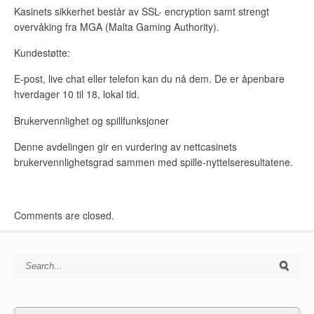
Kasinets sikkerhet består av SSL- encryption samt strengt
overvåking fra MGA (Malta Gaming Authority).
Kundestøtte:
E-post, live chat eller telefon kan du nå dem. De er åpenbare
hverdager 10 til 18, lokal tid.
Brukervennlighet og spillfunksjoner
Denne avdelingen gir en vurdering av nettcasinets
brukervennlighetsgrad sammen med spille-nyttelseresultatene.
Comments are closed.
Search for: