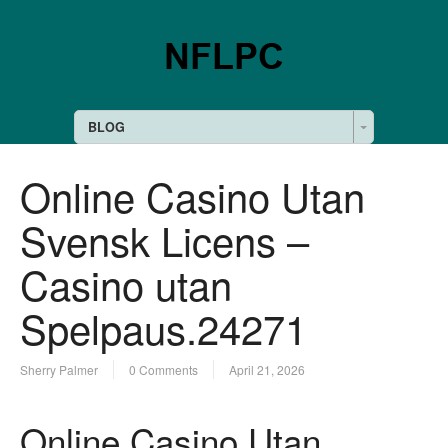
BLOG
Online Casino Utan
Svensk Licens –
Casino utan
Spelpaus.24271
Sherry Palmer
0 Comments
April 21, 2026
Online Casino Utan