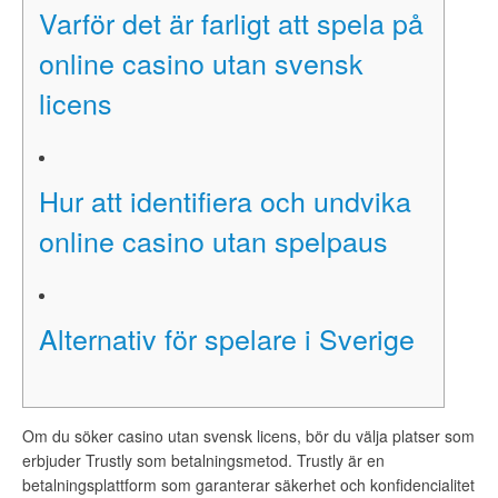
Varför det är farligt att spela på
online casino utan svensk
licens
Hur att identifiera och undvika
online casino utan spelpaus
Alternativ för spelare i Sverige
Om du söker casino utan svensk licens, bör du välja platser som
erbjuder Trustly som betalningsmetod. Trustly är en
betalningsplattform som garanterar säkerhet och konfidencialitet