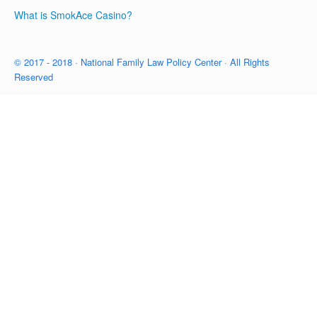
What is SmokAce Casino?
şans
vidobet
vidobet
vidobet
vidobet
casinolevant
casinolevant
casinolevant
vidobet
şans
casinolevant
casino
şans
casino
casino
casino
boostaro
casinolevant
şans
casinolevant
şanscasino
vidobet
vidobet
levant
galyabet
gorabet
gorabet
gorabet
vidobet
galyabet
gorabet
gorabet
nigeria
sports
© 2017 - 2018 · National Family Law Policy Center · All Rights
casino
|
|
güncel
giriş
|
|
|
giriş
casino
giriş
şans
casino
levant
şans
şans
|
giriş
casino
giriş
|
|
giriş
casino
|
|
|
|
giriş
|
|
|
betting
betting
Reserved
|
giriş
|
|
|
|
|
giriş
|
|
|
|
giriş
|
|
|
|
|
|
|
|