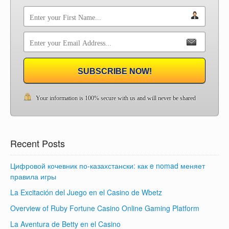
SUBSCRIBE NOW!
Your information is 100% secure with us and will never be shared
Recent Posts
Цифровой кочевник по-казахстански: как e nomad меняет
правила игры
La Excitación del Juego en el Casino de Wbetz
Overview of Ruby Fortune Casino Online Gaming Platform
La Aventura de Betty en el Casino