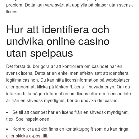
problem. Detta kan vara svårt att uppfylla på platser utan svensk
licens.
Hur att identifiera och
undvika online casino
utan spelpaus
Det första du bör göra är att kontrollera om casinoet har en
svensk licens. Detta är en enkel men effektiv sätt att identifiera
legitima casinon. Du kan hitta licensinformation på webbplatsen
eller genom att klicka på länken “Licens” i huvudmenyn. Om du
inte kan hitta någon information om licens eller om licensen inte
är från en shvedsk myndighet, bör du undvika det casino.
Se till att casinoet har en licens från en shvedsk myndighet,
t.ex. Spelinspektionen.
Kontrollera att det finns en kontaktuppgift som du kan ringa
eller skicka e-post till.