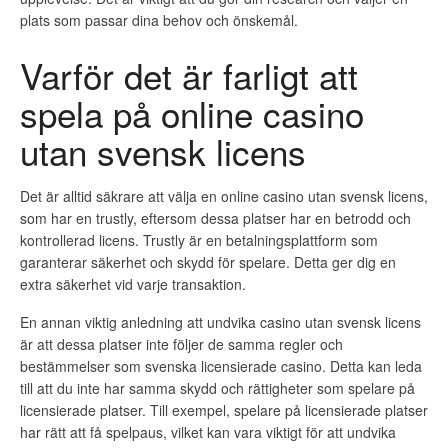
plats som passar dina behov och önskemål.
Varför det är farligt att
spela på online casino
utan svensk licens
Det är alltid säkrare att välja en online casino utan svensk licens,
som har en trustly, eftersom dessa platser har en betrodd och
kontrollerad licens. Trustly är en betalningsplattform som
garanterar säkerhet och skydd för spelare. Detta ger dig en
extra säkerhet vid varje transaktion.
En annan viktig anledning att undvika casino utan svensk licens
är att dessa platser inte följer de samma regler och
bestämmelser som svenska licensierade casino. Detta kan leda
till att du inte har samma skydd och rättigheter som spelare på
licensierade platser. Till exempel, spelare på licensierade platser
har rätt att få spelpaus, vilket kan vara viktigt för att undvika