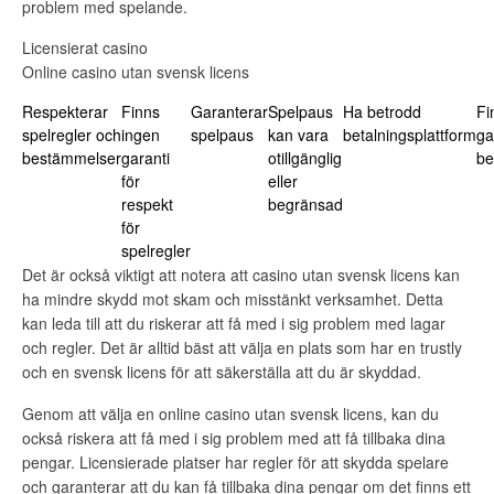
problem med spelande.
Licensierat casino
Online casino utan svensk licens
Respekterar
Finns
Garanterar
Spelpaus
Ha betrodd
Fi
spelregler och
ingen
spelpaus
kan vara
betalningsplattform
ga
bestämmelser
garanti
otillgänglig
be
för
eller
respekt
begränsad
för
spelregler
Det är också viktigt att notera att casino utan svensk licens kan
ha mindre skydd mot skam och misstänkt verksamhet. Detta
kan leda till att du riskerar att få med i sig problem med lagar
och regler. Det är alltid bäst att välja en plats som har en trustly
och en svensk licens för att säkerställa att du är skyddad.
Genom att välja en online casino utan svensk licens, kan du
också riskera att få med i sig problem med att få tillbaka dina
pengar. Licensierade platser har regler för att skydda spelare
och garanterar att du kan få tillbaka dina pengar om det finns ett