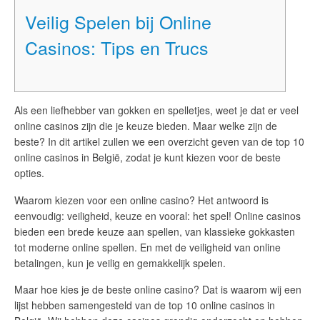
Veilig Spelen bij Online
Casinos: Tips en Trucs
Als een liefhebber van gokken en spelletjes, weet je dat er veel
online casinos zijn die je keuze bieden. Maar welke zijn de
beste? In dit artikel zullen we een overzicht geven van de top 10
online casinos in België, zodat je kunt kiezen voor de beste
opties.
Waarom kiezen voor een online casino? Het antwoord is
eenvoudig: veiligheid, keuze en vooral: het spel! Online casinos
bieden een brede keuze aan spellen, van klassieke gokkasten
tot moderne online spellen. En met de veiligheid van online
betalingen, kun je veilig en gemakkelijk spelen.
Maar hoe kies je de beste online casino? Dat is waarom wij een
lijst hebben samengesteld van de top 10 online casinos in