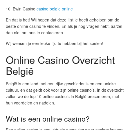
10. Bwin Casino
casino belgie online
En dat is het! Wij hopen dat deze lijst je heeft geholpen om de
beste online casino te vinden. En als je nog vragen hebt, aarzel
dan niet om ons te contacteren.
Wij wensen je een leuke tijd te hebben bij het spelen!
Online Casino Overzicht
België
België is een land met een rijke geschiedenis en een unieke
cultuur, en dat geldt ook voor zijn online casino’s. In dit overzicht
zullen we de top 10 online casino’s in België presenteren, met
hun voordelen en nadelen.
Wat is een online casino?
Een online casino is een virtuele omgeving waar spelers kunnen