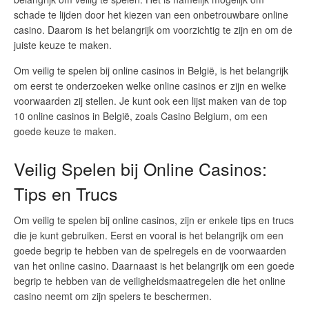
schade te lijden door het kiezen van een onbetrouwbare online
casino. Daarom is het belangrijk om voorzichtig te zijn en om de
juiste keuze te maken.
Om veilig te spelen bij online casinos in België, is het belangrijk
om eerst te onderzoeken welke online casinos er zijn en welke
voorwaarden zij stellen. Je kunt ook een lijst maken van de top
10 online casinos in België, zoals Casino Belgium, om een
goede keuze te maken.
Veilig Spelen bij Online Casinos:
Tips en Trucs
Om veilig te spelen bij online casinos, zijn er enkele tips en trucs
die je kunt gebruiken. Eerst en vooral is het belangrijk om een
goede begrip te hebben van de spelregels en de voorwaarden
van het online casino. Daarnaast is het belangrijk om een goede
begrip te hebben van de veiligheidsmaatregelen die het online
casino neemt om zijn spelers te beschermen.