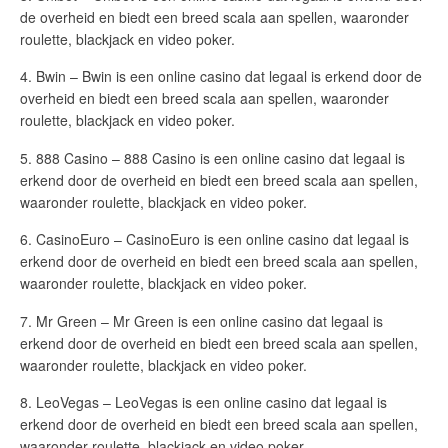
de overheid en biedt een breed scala aan spellen, waaronder
roulette, blackjack en video poker.
4. Bwin – Bwin is een online casino dat legaal is erkend door de
overheid en biedt een breed scala aan spellen, waaronder
roulette, blackjack en video poker.
5. 888 Casino – 888 Casino is een online casino dat legaal is
erkend door de overheid en biedt een breed scala aan spellen,
waaronder roulette, blackjack en video poker.
6. CasinoEuro – CasinoEuro is een online casino dat legaal is
erkend door de overheid en biedt een breed scala aan spellen,
waaronder roulette, blackjack en video poker.
7. Mr Green – Mr Green is een online casino dat legaal is
erkend door de overheid en biedt een breed scala aan spellen,
waaronder roulette, blackjack en video poker.
8. LeoVegas – LeoVegas is een online casino dat legaal is
erkend door de overheid en biedt een breed scala aan spellen,
waaronder roulette, blackjack en video poker.