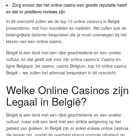
Zorg ervoor dat het online casino een goede reputatie heeft
en dat er positieve reviews zijn.
In dit overzicht zullen we de top 10 online casino’s in België
presenteren, met hun voordelen en nadelen. We zullen ook de
belangrijkste factoren bespreken die je moet overwegen bij het
kiezen van een online casino.
België is een land met een rijke geschiedenis en een unieke
cultuur, en dat geldt ook voor zijn online casino’s. Casino en
ligne Belgique, be casino, casino Belgium, top 10 online casino
België – we zullen het allemaal bespreken in dit overzicht.
Welke Online Casinos zijn
Legaal in België?
België is een land met een rijke geschiedenis en een unieke
cultuur, maar ook een land met een strikte wetgeving op het
gebied van gokken. In België zijn er enkel enkele online casinos
die legaal zijn, omdat de overheid streng controle uitoefent op