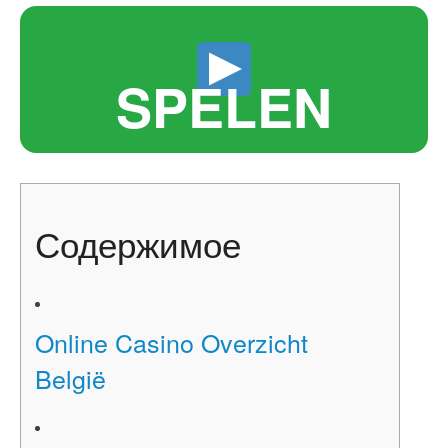
SPELEN
Содержимое
Online Casino Overzicht
België