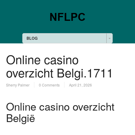
BLOG
Online casino
overzicht Belgi.1711
Sherry Palmer
0 Comments
April 21, 2026
Online casino overzicht
België