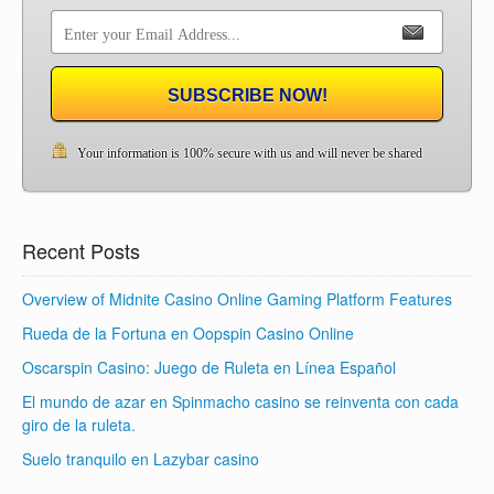
SUBSCRIBE NOW!
Your information is 100% secure with us and will never be shared
Recent Posts
Overview of Midnite Casino Online Gaming Platform Features
Rueda de la Fortuna en Oopspin Casino Online
Oscarspin Casino: Juego de Ruleta en Línea Español
El mundo de azar en Spinmacho casino se reinventa con cada
giro de la ruleta.
Suelo tranquilo en Lazybar casino