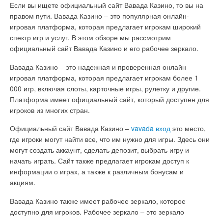
Если вы ищете официальный сайт Вавада Казино, то вы на
правом пути. Вавада Казино – это популярная онлайн-
игровая платформа, которая предлагает игрокам широкий
спектр игр и услуг. В этом обзоре мы рассмотрим
официальный сайт Вавада Казино и его рабочее зеркало.
Вавада Казино – это надежная и проверенная онлайн-
игровая платформа, которая предлагает игрокам более 1
000 игр, включая слоты, карточные игры, рулетку и другие.
Платформа имеет официальный сайт, который доступен для
игроков из многих стран.
Официальный сайт Вавада Казино –
vavada вход
это место,
где игроки могут найти все, что им нужно для игры. Здесь они
могут создать аккаунт, сделать депозит, выбрать игру и
начать играть. Сайт также предлагает игрокам доступ к
информации о играх, а также к различным бонусам и
акциям.
Вавада Казино также имеет рабочее зеркало, которое
доступно для игроков. Рабочее зеркало – это зеркало