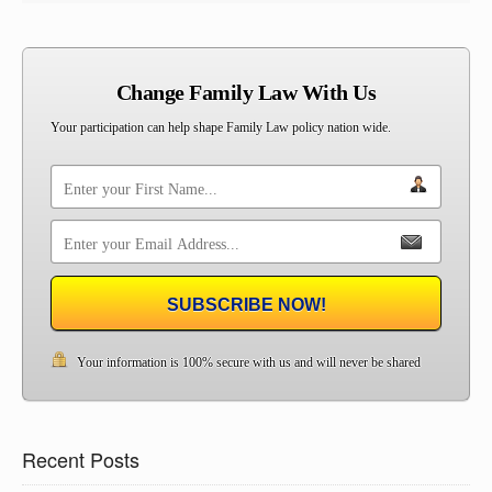
Change Family Law With Us
Your participation can help shape Family Law policy nation wide.
SUBSCRIBE NOW!
Your information is 100% secure with us and will never be shared
Recent Posts