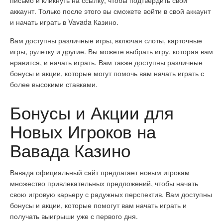
аккаунт. Только после этого вы сможете войти в свой аккаунт
и начать играть в Vavada Казино.
Вам доступны различные игры, включая слоты, карточные
игры, рулетку и другие. Вы можете выбрать игру, которая вам
нравится, и начать играть. Вам также доступны различные
бонусы и акции, которые могут помочь вам начать играть с
более высокими ставками.
Бонусы и Акции для
Новых Игроков на
Вавада Казино
Вавада официальный сайт предлагает новым игрокам
множество привлекательных предложений, чтобы начать
свою игровую карьеру с радужных перспектив. Вам доступны
бонусы и акции, которые помогут вам начать играть и
получать выигрыши уже с первого дня.