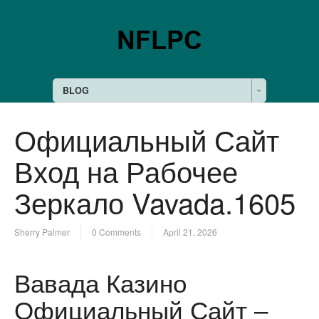
BLOG
Официальный Сайт
Вход на Рабочее
Зеркало Vavada.1605
Sherry Palmer
0 Comments
April 21, 2026
Вавада Казино
Официальный Сайт –