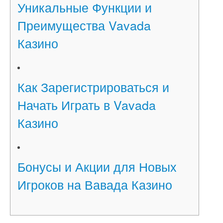
Уникальные Функции и
Преимущества Vavada
Казино
Как Зарегистрироваться и
Начать Играть в Vavada
Казино
Бонусы и Акции для Новых
Игроков на Вавада Казино